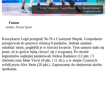
Legia Warszawa - Czarni Słupsk - fot. Maciek Gronau /
Legionisci.com
Fumen
źródło:
Polsat Sport
Koszykarze Legii przegrali 56-70 z Czarnymi Słupsk. Gospodarze
przegrywali do przerwy różnicą 9 punktów. Jednak zamiast
odrabiać straty, pogłębili je w trzeciej kwarcie. Tym samym stało się
jasne, że to goście będą cieszyć się z wygranej. Po stronie
legionistów najlepiej punktowali Aleksa Radanov (12 pkt. i 5
zbiórek) oraz Mate Vuvić (9 pkt. i 11 zb.), a w ekipie Czarnych
wiódł prym Alex Stein (20 pkt.). Zapraszamy do obejrzenia skrótu
spotkania.