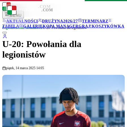
LEGIONISCI
.COM
LEGIONISCI
.COM
MENU
AKTUALNOŚCI
DRUŻYNA
2026/27
TERMINARZ
TABELA
GALERIE
KOPA MANAGER
GRAJ!
KOSZYKÓWKA
Legionisci.com
/
Aktualności
/
U-20: Powołania dla legionistów
U-20: Powołania dla
legionistów
piątek, 14 marca 2025 14:05