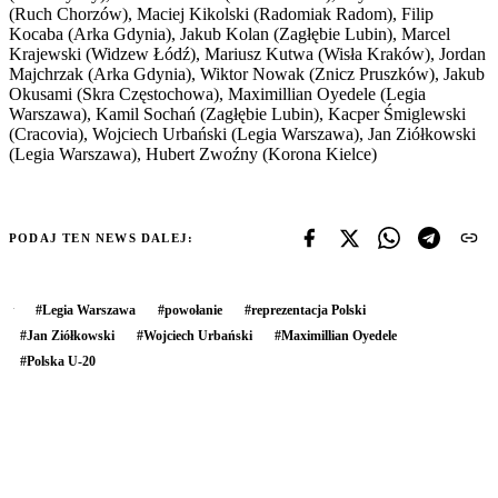
(Ruch Chorzów), Maciej Kikolski (Radomiak Radom), Filip
Kocaba (Arka Gdynia), Jakub Kolan (Zagłębie Lubin), Marcel
Krajewski (Widzew Łódź), Mariusz Kutwa (Wisła Kraków), Jordan
Majchrzak (Arka Gdynia), Wiktor Nowak (Znicz Pruszków), Jakub
Okusami (Skra Częstochowa), Maximillian Oyedele (Legia
Warszawa), Kamil Sochań (Zagłębie Lubin), Kacper Śmiglewski
(Cracovia), Wojciech Urbański (Legia Warszawa), Jan Ziółkowski
(Legia Warszawa), Hubert Zwoźny (Korona Kielce)
PODAJ TEN NEWS DALEJ:
#
Legia Warszawa
#
powołanie
#
reprezentacja Polski
#
Jan Ziółkowski
#
Wojciech Urbański
#
Maximillian Oyedele
#
Polska U-20