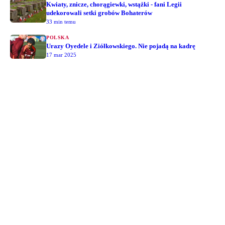
Kwiaty, znicze, chorągiewki, wstążki - fani Legii
udekorowali setki grobów Bohaterów
33 min temu
POLSKA
Urazy Oyedele i Ziółkowskiego. Nie pojadą na kadrę
17 mar 2025