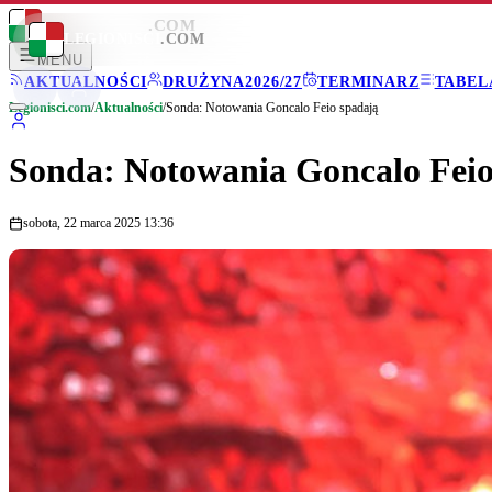
LEGIONISCI
.COM
LEGIONISCI
.COM
MENU
AKTUALNOŚCI
DRUŻYNA
2026/27
TERMINARZ
TABEL
Legionisci.com
/
Aktualności
/
Sonda: Notowania Goncalo Feio spadają
Sonda: Notowania Goncalo Feio
sobota, 22 marca 2025 13:36