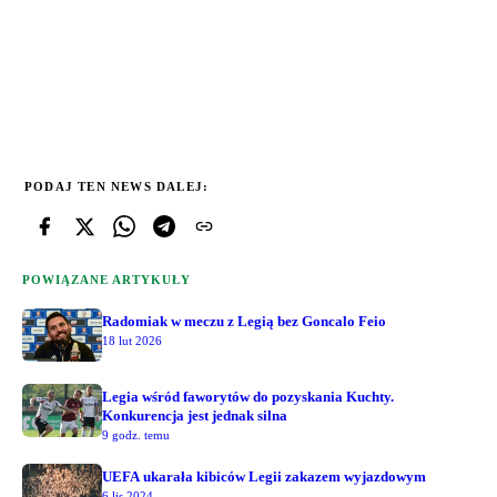
PODAJ TEN NEWS DALEJ:
POWIĄZANE ARTYKUŁY
Radomiak w meczu z Legią bez Goncalo Feio
18 lut 2026
Legia wśród faworytów do pozyskania Kuchty.
Konkurencja jest jednak silna
9 godz. temu
UEFA ukarała kibiców Legii zakazem wyjazdowym
6 lis 2024