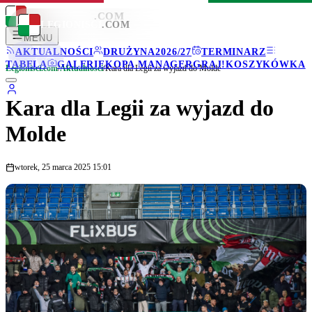
LEGIONISCI
.COM
LEGIONISCI
.COM
MENU
AKTUALNOŚCI
DRUŻYNA
2026/27
TERMINARZ
TABELA
GALERIE
KOPA MANAGER
GRAJ!
KOSZYKÓWKA
Legionisci.com
/
Aktualności
/
Kara dla Legii za wyjazd do Molde
Kara dla Legii za wyjazd do
Molde
wtorek, 25 marca 2025 15:01