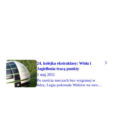
wygrali swoje wyjazdowe mecze. Słabo
zagrała Legia w Gliwicach i tylko
zremisowała bezbramkowo z Piastem.
Zagłębie Lubin rozbiło w derbach Śląsk
Wrocław aż 4-0. W derbach Górnego
Śląska zwycięski Górnik. Lech
wykorzystał szansę i po wygranej 1-0
nad Jagiellonią traci do Legii już tylko 2
punkty.
24. kolejka ekstraklasy: Wisła i
Jagiellonia tracą punkty
1 maj 2011
Po sześciu meczach bez wygranej w
lidze, Legia pokonała Widzew na swoim
boisku 1-0. W sobotę Wisła
niespodziewanie przegrała na własnym
stadionie z Górnikiem Zabrze 0-2, a
goniąca ją Jagiellonia... uległa Polonii
Bytom 2-3. Walka Lechii do ostatniej
minuty opłaciła się - lechiści, mimo że