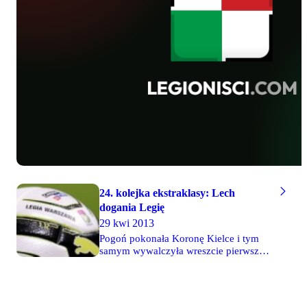
Gdańsku natomiast padł bezbramkowy
remis w pojedynku Lechii z Wisłą.
24. kolejka ekstraklasy: Lech
dogania Legię
29 kwi 2013
Pogoń pokonała Koronę Kielce i tym
samym wywalczyła wreszcie pierwszy
komplet punktów wiosną. W drugim
piątkowym meczu Wisła ograła Widzew
1-0. Z walki o utrzymanie nie rezygnują
GKS Bełchatów i Podbeskidzie, którzy