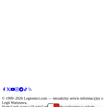
© 1999–2026 Legionisci.com — niezależny serwis informacyjny o
Legii Warszawa.
Herb Legii, nazwa "Legia" użyte zostały wyłącznie w celach