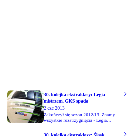
30. kolejka ekstraklasy: Legia
mistrzem, GKS spada
2 cze 2013
Zakończył się sezon 2012/13. Znamy
wszystkie rozstrzygnięcia - Legia
została mistrzem Polski, z ekstraklasy
spada GKS Bełchatów, a w pucharach
30. kolejka ekstraklasy: Śląsk