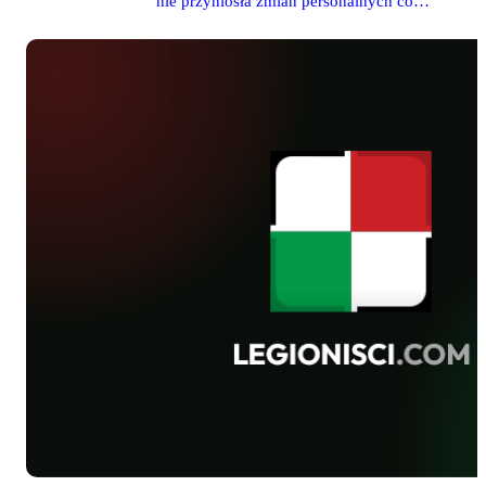
nie przyniosła zmian personalnych co
Zabrze zanotował bydgoski Zawisza.
do składu grup: mistrzowskiej i
spadkowej. Swoje mecze zgodnie i
pewnie wygrały Legia, Lech i Ruch
odpowiednio z Zagłębiem, Górnikiem
oraz Zawiszą. Porażka Wisły z
Podbeskidziem przy jednoczesnym
zwycięstwie Pogoni nad Widzewem,
spowodowała spadek krakowian na
piąte miejsce. W dolnej części tabeli
cenne wygrane zanotowały zespoły
Śląska z Lechią i Korony z Cracovią.
Tylko mecz w Białymstoku pomiędzy
Jagiellonią a Piastem zakończył się
podziałem punktów.