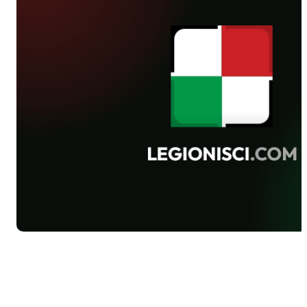
2-2 GKS Bełchatów Lechia Gdańsk 2-0
Jagiellonia Białystok Lech Poznań 2-0
Zagłębie Lubin Wisła Kraków 1-1 Odra
Wodzisław Polonia Bytom 1-0 Polonia
Warszawa Korona Kielce 3-0 Ruch
Chorzów