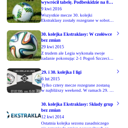
wywrócił tabelę. Podbeskidzie na 8.
miejscu dzięki fair play?
9 kwi 2016
Wszystkie mecze 30. kolejki
Ekstraklasy zostały rozegrane w sobotę
o godzinie 18. Po końcowych
gwizdkach arbitrów okazało się, że
30. kolejka Ekstraklasy: W czołówce
decyzja Trybunału Arbitrażowego ds.
bez zmian
Sportu przy Polskim Komitecie
Olimpijskim, na mocy której
29 kwi 2015
zawieszono wykonanie kary ujemnego
Z trudem ale Legia wykonała swoje
punktu dla Lechii, miała ogromne
zadanie pokonując 2-1 Pogoń Szczecin
znaczenie. Aktualnie do grupy
utrzymując tym samym pozycję lidera.
mistrzowskiej awansowały Lechia i
Goniący Legię poznański Lech także
Podbeskidzie.
29. i 30. kolejka I ligi
wygrał swoje spotkanie. W meczu
6 lut 2015
przyjaźni Śląsk ograł Wisłę. Nie
odpuszcza Jagiellonia, która pewnie
Tylko cztery mecze rozegrane zostaną
ograła w Białymstoku Ruch i traci tylko
w najbliższy weekend. W ramach 29. i
3 punkty do lidera. Ciekawy mecz
30. kolejki I ligi Legia Warszawa
obejrzeli kibice w Kielcach. Miejscowa
podejmie na Torwarze II zespół UKH
30. kolejka Ekstraklasy: Składy grup
Korona prowadziła już 2-0, żeby potem
Dębica. Z kolei Zagłębie Sosnowiec
remisować. Ostatecznie przechyliła
bez zmian
zmierzy się z Podhalem Nowy Targ.
szalę zwycięstwa na swoją stronę
12 kwi 2014
strzelając trzeciego gola. Trzecią
Ostatnia kolejka sezonu zasadniczego
porażkę z rzędu w meczu z Górnikiem