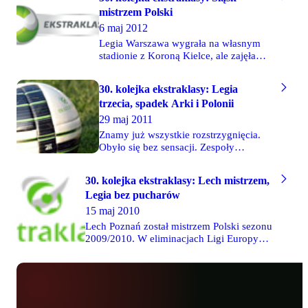
zagrają Lech, Śląsk i Piast.
mistrzem Polski
6 maj 2012
Legia Warszawa wygrała na własnym
stadionie z Koroną Kielce, ale zajęła
dopiero trzecie miejsce w tabeli.
Mistrzem Polski został Śląsk Wrocław,
30. kolejka ekstraklasy: Legia
który pokonał Wisłę Kraków. Drugą
trzecia, spadek Arki i Polonii
pozycję zajął Ruch Chorzów. Wiadomo
już, że z ligi spadną ŁKS i Cracovia.
29 maj 2011
Znamy już wszystkie rozstrzygnięcia.
Obyło się bez sensacji. Zespoły
broniące się przed spadkiem zgodnie
przegrały swoje mecze. Cracovia w
30. kolejka ekstraklasy: Lech mistrzem,
Bełchatowie, Arka we Wrocławiu a
Legia bez pucharów
Polonia Bytom w Warszawie. W
najlepszej sytuacji przed tą kolejką byli
15 maj 2010
krakowianie i to oni zachowali
Lech Poznań został mistrzem Polski sezonu
ekstraklasowy byt. Na górze tabeli także
2009/2010. W eliminacjach Ligi Europy
bez zmian. Mistrzem, co już wiadome
zagrają Wisła Kraków i Ruch Chorzów.
było od kilku tygodni, została Wisła
Ekstraklasę opuszczają dwie drużyny ze
Kraków, a wicemistrzem Śląsk Wrocław.
Śląska - Odra i Piast. Wyniki 30. kolejki:
Najniższe miejsce na podium przypadło
Piast Gliwice 0-1 Cracovia Kraków Śląsk
Legii Warszawa.
Wrocław 2-1 Arka Gdynia Legia Warszawa