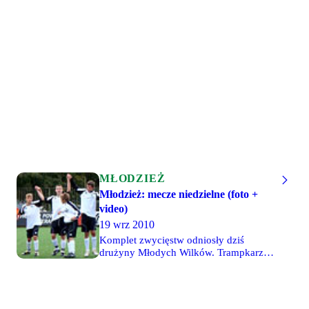
Gwardią.
Polonią. W derbach rocznika CWKS
zremisował z "Czarnymi Koszulami" 2-
2, dzięki czemu na prowadzeniu
umocniły się Młode Wilki 2001, po
wygranej 4-1 z Hutnikiem. Po 3-0
wygrały oba zespoły juniorów, jeszcze
wyżej zaś wygrały młodsze drużyny
MW. Piłkarze CWKS 95, 97 i 98
zgodnie odnieśli zwycięstwa.
MŁODZIEŻ
Młodzież: mecze niedzielne (foto +
video)
19 wrz 2010
Komplet zwycięstw odniosły dziś
drużyny Młodych Wilków. Trampkarze
młodsi wygrali aż 8-0 z KS Piaseczno
97, zaś w pojedynku drużyn o rok
młodszych padł wynik 1-0. Młode Wilki
99 wygrały 7-0 z Olimpią Warszawa,