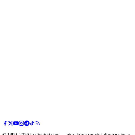
© 1999–2026 Legionisci.com — niezależny serwis informacyjny o