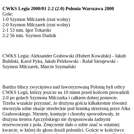
CWKS Legia 2000/01 2-2 (2-0) Polonia Warszawa 2000
Gole:
1-0 Szymon Milczarek (rzut wolny)
2-0 Szymon Milczarek (rzut wolny)
2-1 53 min. Igor Tokarski
2-2 56 min. Szymon Dudzik
CWKS Legia: Aleksander Grabowski (Hubert Kowalski) - Jakub
Buliński, Karol Pyka, Jakub Piórkowski - Rafał Sierajewski -
Szymon Milczarek, Marcin Szymański
Bardzo bliscy zwycięstwa nad faworyzowaną Polonią byli orlicy
CWKS Legii, którzy jeszcze na 10 minut przed końcem prowadzili
2-0 po golach Szymona Milczarka i całkiem dobrej postawie.
Trzeba wszakże przyznać, że drużyna gościa kilkakrotnie również
stworzyła sobie okazje strzeleckie pod bramką strzeżoną przez Alka
Grabowskiego. Niestety, kontuzje i choroby spowodowały, że
drużyna trenera Apczyńskiego nie dysponowała żadnymi
rezerwowymi z pola. Zmęczenie dało o sobie znać w ostatniej
kwarcie, w której do głosu doszli poloniści. Goście w końcówce