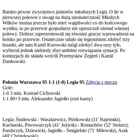
Bardzo pewne zwycięstwo juniorów młodszych Legii. O ile w
pierwszej połowie z uwagi na dużą nieskuteczność Młodych
Wilków można jeszcze było mieć wątpliwości co do końcowego
wyniku, to po przerwie gospodarze nie opuszczali niemal własnej
połowy. Dobrze zaprezentowali się również gracze wprowadzeni na
boisko po przerwie. Ostatecznie udało się legionistom zdobyć trzy
bramki, ale sam Kamil Kurowski mógł zdobyć dwa razy tyle,
wybierał jednak niekiedy zbyt ambitne rozwiązania sytuacji. Po
kontuzjach do składu wrócili Przemysław Żegleń i Kamil
Dankowski.
Polonia Warszawa 95 1-1 (1-0) Legia 95
Zdjęcia z meczu
Gole:
1-0 3 min. Konrad Cichowski
1-1 80+3 min. Aleksander Jagiełło (rzut karny)
Legia: Śmiłowski - Waszkiewicz, Piórkowski (11' Najemski),
Kucharski, Piwowarczyk (41' Juźwik) - Romachów (52' Stolarz),
Parobczyk, Dziewicki, Jagiełło - Śmigielski (71' Milewski), Arak
(49' Chmielewski)