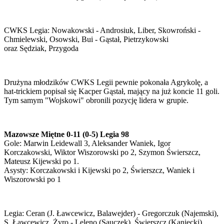
CWKS Legia: Nowakowski - Androsiuk, Liber, Skowroński -
Chmielewski, Osowski, Bui - Gąstał, Pietrzykowski
oraz Sędziak, Przygoda
Drużyna młodzików CWKS Legii pewnie pokonała Agrykolę, a
hat-trickiem popisał się Kacper Gąstał, mający na już koncie 11 goli.
Tym samym "Wojskowi" obronili pozycję lidera w grupie.
Mazowsze Miętne 0-11 (0-5) Legia 98
Gole: Marwin Leidewall 3, Aleksander Waniek, Igor
Korczakowski, Wiktor Wiszorowski po 2, Szymon Świerszcz,
Mateusz Kijewski po 1.
Asysty: Korczakowski i Kijewski po 2, Świerszcz, Waniek i
Wiszorowski po 1
Legia: Ceran (J. Ławcewicz, Balawejder) - Gregorczuk (Najemski),
S. Ławcewicz, Żyro - Leleno (Sauczek), Świerszcz (Kaniecki),