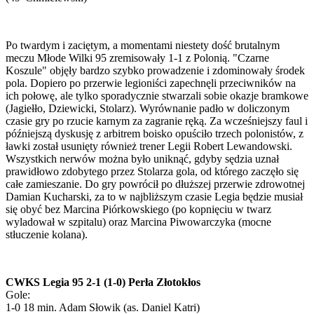
Po twardym i zaciętym, a momentami niestety dość brutalnym
meczu Młode Wilki 95 zremisowały 1-1 z Polonią. "Czarne
Koszule" objęły bardzo szybko prowadzenie i zdominowały środek
pola. Dopiero po przerwie legioniści zapechnęli przeciwników na
ich połowę, ale tylko sporadycznie stwarzali sobie okazje bramkowe
(Jagiełło, Dziewicki, Stolarz). Wyrównanie padło w doliczonym
czasie gry po rzucie karnym za zagranie ręką. Za wcześniejszy faul i
późniejszą dyskusję z arbitrem boisko opuściło trzech polonistów, z
ławki został usunięty również trener Legii Robert Lewandowski.
Wszystkich nerwów można było uniknąć, gdyby sędzia uznał
prawidłowo zdobytego przez Stolarza gola, od którego zaczęło się
całe zamieszanie. Do gry powrócił po dłuższej przerwie zdrowotnej
Damian Kucharski, za to w najbliższym czasie Legia będzie musiał
się obyć bez Marcina Piórkowskiego (po kopnięciu w twarz
wyladował w szpitalu) oraz Marcina Piwowarczyka (mocne
stłuczenie kolana).
CWKS Legia 95 2-1 (1-0) Perła Złotokłos
Gole:
1-0 18 min. Adam Słowik (as. Daniel Katri)