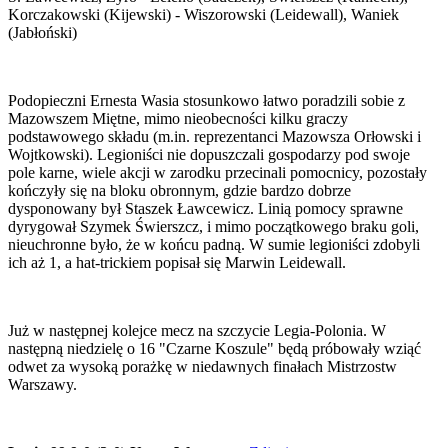
Korczakowski (Kijewski) - Wiszorowski (Leidewall), Waniek
(Jabłoński)
Podopieczni Ernesta Wasia stosunkowo łatwo poradzili sobie z
Mazowszem Miętne, mimo nieobecności kilku graczy
podstawowego składu (m.in. reprezentanci Mazowsza Orłowski i
Wojtkowski). Legioniści nie dopuszczali gospodarzy pod swoje
pole karne, wiele akcji w zarodku przecinali pomocnicy, pozostały
kończyły się na bloku obronnym, gdzie bardzo dobrze
dysponowany był Staszek Ławcewicz. Linią pomocy sprawne
dyrygował Szymek Świerszcz, i mimo początkowego braku goli,
nieuchronne było, że w końcu padną. W sumie legioniści zdobyli
ich aż 1, a hat-trickiem popisał się Marwin Leidewall.
Już w następnej kolejce mecz na szczycie Legia-Polonia. W
następną niedzielę o 16 "Czarne Koszule" będą próbowały wziąć
odwet za wysoką porażkę w niedawnych finałach Mistrzostw
Warszawy.