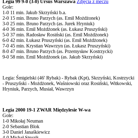
Legia 99 9-0 (3-0) Ursus Warszawa
Zdjęcia z meczu
Gole:
1-0 11 min. Jakub Skrzyński b.a.
2-0 15 min. Bruno Parzych (as. Emil Możdżonek)
3-0 25 min. Bruno Parzych (as. Jurek Hryniuk)
4-0 36 min. Emil Możdżonek (as. Łukasz Pruszyński)
5-0 37 min. Radosław Rosiński (as. Emil Możdżonek)
6-0 42 min. Łukasz Pruszyński (as. Emil Możdżonek)
7-0 45 min. Krystian Wawrzyn (as. Łukasz Pruszyński)
8-0 47 min. Bruno Parzych (as. Przemysław Kostrzycki)
9-0 58 min. Emil Możdżonek (as. Jakub Skrzyński)
Legia: Śmigielski (46' Rybak) - Rybak (Kpt), Skrzyński, Kostrzycki
- Pruszyński - Możdżonek, Waśniowski oraz Rosiński, Witkowski,
Hryniuk, Parzych, Musiał, Wawrzyn
Legia 2000 19-1 ZWAR Międzylesie W-wa
Gole:
1-0 Mikołaj Neuman
2-0 Sebastian Blok
3-0 Daniel Janaśkiewicz
4-0 Michał Struzik