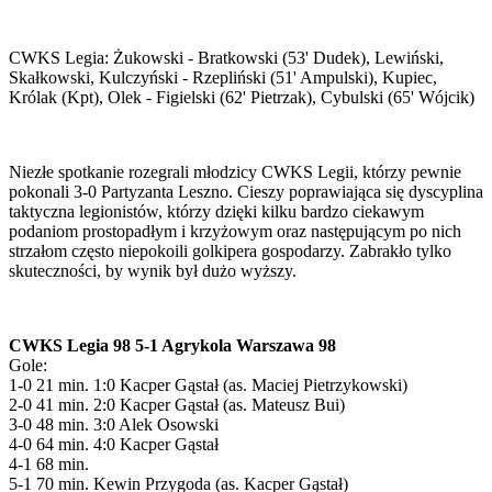
CWKS Legia: Żukowski - Bratkowski (53' Dudek), Lewiński,
Skałkowski, Kulczyński - Rzepliński (51' Ampulski), Kupiec,
Królak (Kpt), Olek - Figielski (62' Pietrzak), Cybulski (65' Wójcik)
Niezłe spotkanie rozegrali młodzicy CWKS Legii, którzy pewnie
pokonali 3-0 Partyzanta Leszno. Cieszy poprawiająca się dyscyplina
taktyczna legionistów, którzy dzięki kilku bardzo ciekawym
podaniom prostopadłym i krzyżowym oraz następującym po nich
strzałom często niepokoili golkipera gospodarzy. Zabrakło tylko
skuteczności, by wynik był dużo wyższy.
CWKS Legia 98 5-1 Agrykola Warszawa 98
Gole:
1-0 21 min. 1:0 Kacper Gąstał (as. Maciej Pietrzykowski)
2-0 41 min. 2:0 Kacper Gąstał (as. Mateusz Bui)
3-0 48 min. 3:0 Alek Osowski
4-0 64 min. 4:0 Kacper Gąstał
4-1 68 min.
5-1 70 min. Kewin Przygoda (as. Kacper Gąstał)