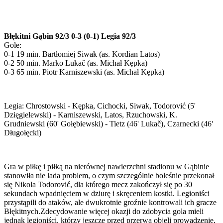
Błękitni Gąbin 92/3 0-3 (0-1) Legia 92/3
Gole:
0-1 19 min. Bartłomiej Siwak (as. Kordian Latos)
0-2 50 min. Marko Lukač (as. Michał Kępka)
0-3 65 min. Piotr Karniszewski (as. Michał Kępka)
Legia: Chrostowski - Kępka, Cichocki, Siwak, Todorović (5'
Dzięgielewski) - Karniszewski, Latos, Rzuchowski, K.
Grudniewski (60' Gołębiewski) - Tietz (46' Lukač), Czarnecki (46'
Długołęcki)
Gra w piłkę i piłką na nierównej nawierzchni stadionu w Gąbinie
stanowiła nie lada problem, o czym szczególnie boleśnie przekonał
się Nikola Todorović, dla którego mecz zakończył się po 30
sekundach wpadnięciem w dziurę i skręceniem kostki. Legioniści
przystąpili do ataków, ale dwukrotnie groźnie kontrowali ich gracze
Błękitnych.Zdecydowanie więcej okazji do zdobycia gola mieli
jednak legioniści, którzy jeszcze przed przerwą objęli prowadzenie,