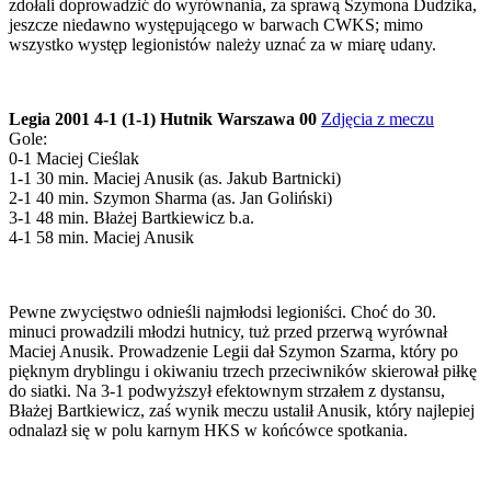
zdołali doprowadzić do wyrównania, za sprawą Szymona Dudzika,
jeszcze niedawno występującego w barwach CWKS; mimo
wszystko występ legionistów należy uznać za w miarę udany.
Legia 2001 4-1 (1-1) Hutnik Warszawa 00
Zdjęcia z meczu
Gole:
0-1 Maciej Cieślak
1-1 30 min. Maciej Anusik (as. Jakub Bartnicki)
2-1 40 min. Szymon Sharma (as. Jan Goliński)
3-1 48 min. Błażej Bartkiewicz b.a.
4-1 58 min. Maciej Anusik
Pewne zwycięstwo odnieśli najmłodsi legioniści. Choć do 30.
minuci prowadzili młodzi hutnicy, tuż przed przerwą wyrównał
Maciej Anusik. Prowadzenie Legii dał Szymon Szarma, który po
pięknym dryblingu i okiwaniu trzech przeciwników skierował piłkę
do siatki. Na 3-1 podwyższył efektownym strzałem z dystansu,
Błażej Bartkiewicz, zaś wynik meczu ustalił Anusik, który najlepiej
odnalazł się w polu karnym HKS w końcówce spotkania.