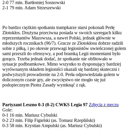
2-0 77 min. Bartłomiej Sosnowski
2-1 79 min. Adam Strzeszewski
Po bardzo ciężkim spotkaniu trampkarze starsi pokonali Perłę
Złotokłos. Drużyna przeciwna posiada w swoich szeregach kilku
reprezentantów Mazowsza, a nawet Polski, jednak głównie w
młodszych rocznikach (96/7). Gracze ze Złotokłosu dobrze radzili
sobie z piłką, i po okresie przewagi legionistów uwieńczonej golem
sami przeszli do ofensywy, a pod bramką Legii momentami było
gorąco. Trzeba jednak dodać, że spotkanie nie obfitowało w
sytuacje podbramkowe. Mimo wszystko to dysponujący bardziej
wyrównanym składem legioniści okazali się bardziej skuteczni i
podwyższyli prowadzenie na 2-0. Perła odpowiedziała golem w
doliczonym czasie gry, ale zwycięstwo nie mogło się już
podopiecznym Piotra Zasady wymknąć z rąk.
Partyzant Leszno 0-3 (0-2) CWKS Legia 97
Zdjęcia z meczu
Gole:
0-1 16 min. Mariusz Cybulski
0-2 23 min. Filip Figielski (as. Tomasz Rzepliński)
0-3 58 min. Krystian Ampulski (as. Mariusz Cybulski)