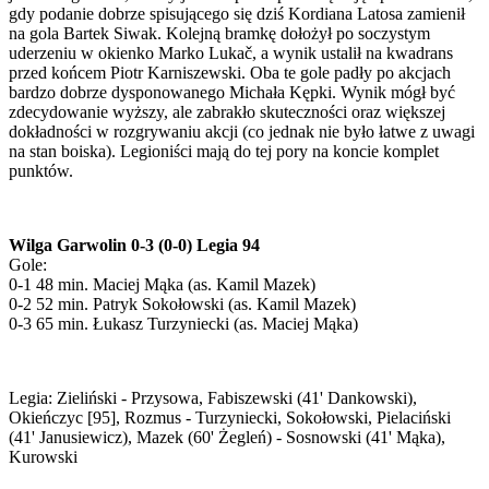
gdy podanie dobrze spisującego się dziś Kordiana Latosa zamienił
na gola Bartek Siwak. Kolejną bramkę dołożył po soczystym
uderzeniu w okienko Marko Lukač, a wynik ustalił na kwadrans
przed końcem Piotr Karniszewski. Oba te gole padły po akcjach
bardzo dobrze dysponowanego Michała Kępki. Wynik mógł być
zdecydowanie wyższy, ale zabrakło skuteczności oraz większej
dokładności w rozgrywaniu akcji (co jednak nie było łatwe z uwagi
na stan boiska). Legioniści mają do tej pory na koncie komplet
punktów.
Wilga Garwolin 0-3 (0-0) Legia 94
Gole:
0-1 48 min. Maciej Mąka (as. Kamil Mazek)
0-2 52 min. Patryk Sokołowski (as. Kamil Mazek)
0-3 65 min. Łukasz Turzyniecki (as. Maciej Mąka)
Legia: Zieliński - Przysowa, Fabiszewski (41' Dankowski),
Okieńczyc [95], Rozmus - Turzyniecki, Sokołowski, Pielaciński
(41' Janusiewicz), Mazek (60' Żegleń) - Sosnowski (41' Mąka),
Kurowski