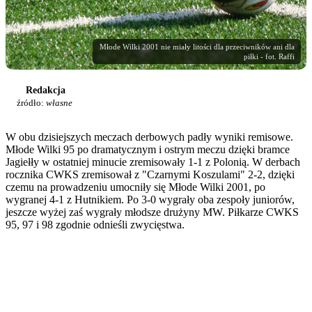
Młode Wilki 2001 nie miały litości dla przeciwników ani dla
piłki - fot. Raffi
Redakcja
źródło:
własne
W obu dzisiejszych meczach derbowych padły wyniki remisowe.
Młode Wilki 95 po dramatycznym i ostrym meczu dzięki bramce
Jagiełły w ostatniej minucie zremisowały 1-1 z Polonią. W derbach
rocznika CWKS zremisował z "Czarnymi Koszulami" 2-2, dzięki
czemu na prowadzeniu umocniły się Młode Wilki 2001, po
wygranej 4-1 z Hutnikiem. Po 3-0 wygrały oba zespoły juniorów,
jeszcze wyżej zaś wygrały młodsze drużyny MW. Piłkarze CWKS
95, 97 i 98 zgodnie odnieśli zwycięstwa.