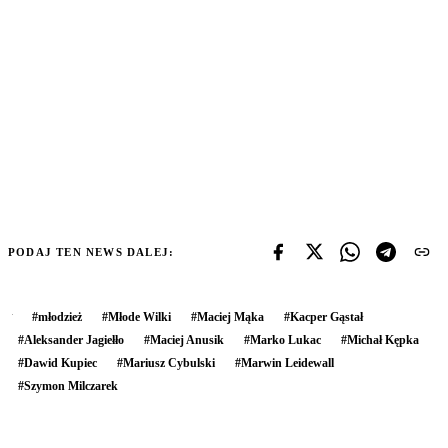
PODAJ TEN NEWS DALEJ:
#
młodzież
#
Młode Wilki
#
Maciej Mąka
#
Kacper Gąstał
#
Aleksander Jagiełło
#
Maciej Anusik
#
Marko Lukac
#
Michał Kępka
#
Dawid Kupiec
#
Mariusz Cybulski
#
Marwin Leidewall
#
Szymon Milczarek