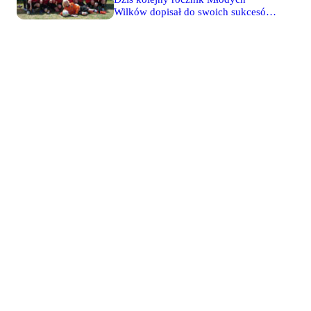
była najlepsza w turnieju im.
Wilków dopisał do swoich sukcesów
Michałowicza i zdobyła złoty medal.
mistrzostwo Mazowsza. Legioniści z
W finale reprezentacja Mazowsza
rocznika 1994 pokonali na
pokonała reprezentację
Łazienkowskiej Unię Boryszew 6-2
Dolnośląskiego Związku Piłki
(5-0). "Wojskowi" odrobili tym
Nożnej 3-1 po dwóch trafieniach
samym z nawiązką stratę z
Kamila Kurowskiego z Legii i
pierwszego spotkania - na wyjeździe
jednym Szymona Dziuby (Junior
przegrali bowiem 1-2. Mecz
Ursynów). Także w meczach
rozpoczął się dla nas bardzo dobrze -
grupowych bramki strzelali
pierwszy gol dla Legii padł w 3
legioniści.
minucie, po kolejnych siedmiu było
już 2-0. Młodzi gracze pragnęli
jednak spełnić życzenie rodziców,
którzy namawiali ich do zdobywania
kolejnych bramek piosenką "Jeszcze
jeden, jeszcze dwa, jeszcze tyle, ile
się da!". Do przerwy wygrywaliśmy
pięcioma bramkami i już nic nie
mogło zagrozić Wilczkom w
świętowaniu sukcesu. Stąd może
rozluźnienie w naszych szeregach,
które zaowocowało stratą 2 bramek.