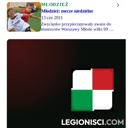
MŁODZIEŻ
Młodzież: mecze niedzielne
13 cze 2011
Zwycięsko przypieczętowały awans do
mistrzostw Warszawy Młode wilki 99 i
2000. Efektowne zwycięstwo na koniec
ligi odnieśli również juniorzy młodsi,
wygrywając 7-0 z niezłym
Beniaminkiem Radom. Młode Wilki
2001 pokonały graczy CWKS Legia, a
żacy CWKS ulegli Drukarzowi. Dwa
sparingi (z Akademią Orlika Tłuszcz i
Polonią Warszawa) rozegrali najmłodsi
legioniści.Gracze roczników 1995 i
2002 uczestniczyli w turniejach w Lille i
Gdańsku. Więcej informacji wkrótce.