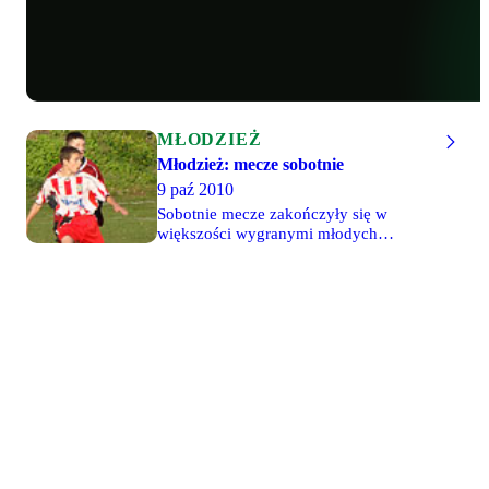
MŁODZIEŻ
Młodzież: mecze sobotnie
9 paź 2010
Sobotnie mecze zakończyły się w
większości wygranymi młodych
legionistów. Młode Wilki 94 pokonały
4-2 Ursus, a ich starsi koledzy wygrali
7-1 w Wierzbicy. Gracze z rocznika 95
pechowo zremisowali 1-1 w Sokołowie,
a młodzicy pokonali w Konstancinie
wicelidera-Kosę 1-0. Trzecie
zwycięstwo z rzędu juniorów mł.
CWKS, tym razem 5-0 z Gryfią Mirów.
Rocznik 1997 pokonała 2-1 Naprzód
Zielonki, a ich o rok młodsi koledzy
wygrali aż 14-0 z Olimpią W-wa '98.