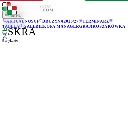
LEGIONISCI
.COM
LEGIONISCI
.COM
MENU
AKTUALNOŚCI
DRUŻYNA
2026/27
TERMINARZ
TABELA
GALERIE
KOPA MANAGER
GRAJ!
KOSZYKÓWKA
#
SKRA
9
artykułów