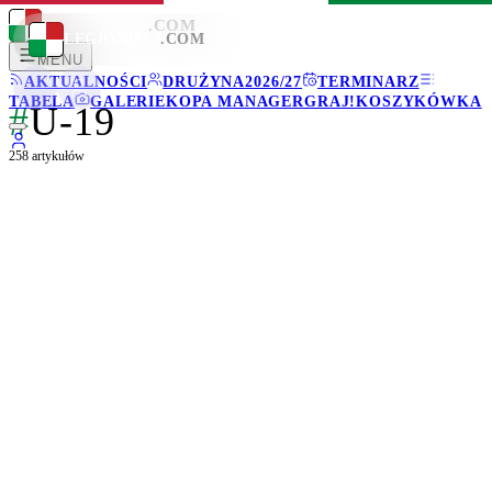
LEGIONISCI
.COM
LEGIONISCI
.COM
MENU
AKTUALNOŚCI
DRUŻYNA
2026/27
TERMINARZ
TABELA
GALERIE
KOPA MANAGER
GRAJ!
KOSZYKÓWKA
#
U-19
258
artykułów