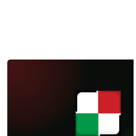
minuty. W pierwszej połowie Górnik nie
grał z nami nic i ograniczał się do
dośrodkowań. Po przerwie zagrał lepiej.