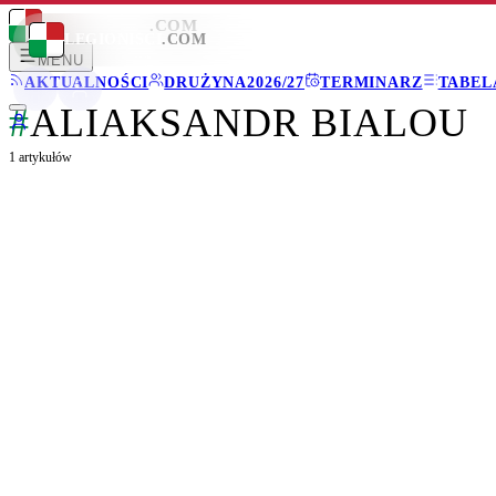
LEGIONISCI
.COM
LEGIONISCI
.COM
MENU
AKTUALNOŚCI
DRUŻYNA
2026/27
TERMINARZ
TABEL
#
ALIAKSANDR BIALOU
1
artykułów