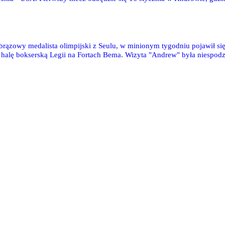
, brązowy medalista olimpijski z Seulu, w minionym tygodniu pojawił się
alę bokserską Legii na Fortach Bema. Wizyta "Andrew" była niespodzia
z stację Polsat materiału promocyjnego jego najbliższej walki.