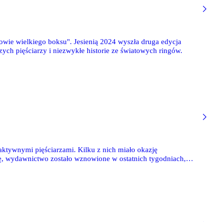
owie wielkiego boksu". Jesienią 2024 wyszła druga edycja
zych pięściarzy i niezwykłe historie ze światowych ringów.
ktywnymi pięściarzami. Kilku z nich miało okazję
ię, wydawnictwo zostało wznowione w ostatnich tygodniach,