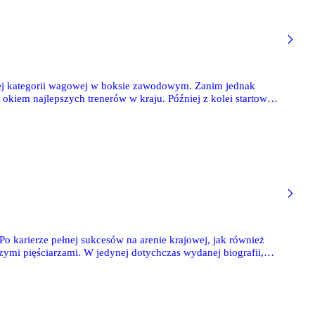
szej kategorii wagowej w boksie zawodowym. Zanim jednak
 okiem najlepszych trenerów w kraju. Później z kolei startował
grzysk Olimpijskich w Seulu (1988) przywiózł brązowy
 Po karierze pełnej sukcesów na arenie krajowej, jak również
zymi pięściarzami. W jedynej dotychczas wydanej biografii,