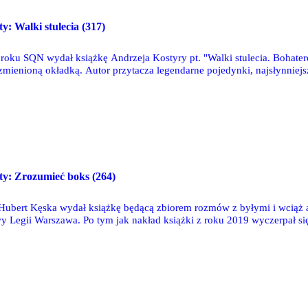
ty: Walki stulecia (317)
 roku SQN wydał książkę Andrzeja Kostyry pt. "Walki stulecia. Bohater
e zmienioną okładką. Autor przytacza legendarne pojedynki, najsłynniejs
sty: Zrozumieć boks (264)
 Hubert Kęska wydał książkę będącą zbiorem rozmów z byłymi i wciąż a
y Legii Warszawa. Po tym jak nakład książki z roku 2019 wyczerpał s
się do promocji części drugiej "Zrozumieć boks".