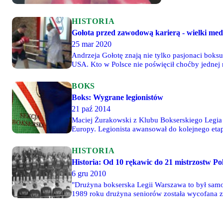
HISTORIA
Gołota przed zawodową karierą - wielki meda
25 mar 2020
Andrzeja Gołotę znają nie tylko pasjonaci boks
USA. Kto w Polsce nie poświęcił choćby jedne
i rywalizowację o pas mistrza świata, z wieloma
BOKS
Boks: Wygrane legionistów
21 paź 2014
Maciej Żurakowski z Klubu Bokserskiego Legia
Europy. Legionista awansował do kolejnego et
kategorie wagowe.
HISTORIA
Historia: Od 10 rękawic do 21 mistrzostw Po
6 gru 2010
"Drużyna bokserska Legii Warszawa to był samog
1989 roku drużyna seniorów została wycofana z