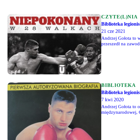
CZYTE(L)NIA
Biblioteka legion
21 cze 2021
Andrzej Gołota to 
przeszedł na zawodo
w międzynarodowych
medal.
BIBLIOTEKA
Biblioteka legion
7 kwi 2020
Andrzej Gołota to o
międzynarodowej, G
poznajemy historię 