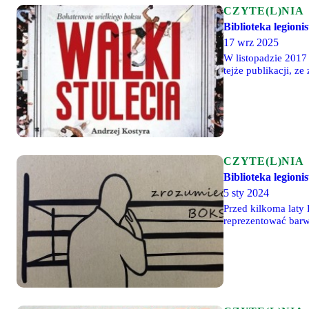
CZYTE(L)NIA
Biblioteka legionis
17 wrz 2025
W listopadzie 2017
tejże publikacji, z
CZYTE(L)NIA
Biblioteka legioni
5 sty 2024
Przed kilkoma laty
reprezentować barw
gdy autor zabierał 