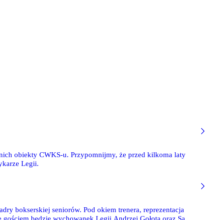
ich obiekty CWKS-u. Przypomnijmy, że przed kilkoma laty
ykarze Legii.
adry bokserskiej seniorów. Pod okiem trenera, reprezentacja
ie gościem będzie wychowanek Legii Andrzej Gołota oraz Sam