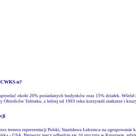
ny CWKS-u?
sprzedać około 20% posiadanych budynków oraz 15% działek. Wśród n
 Obrońców Tobruku, z której od 1993 roku korzystali siatkarze i kosz
cji
przez trenera reprezentacji Polski, Stanisława Łakomca na zgrupowanie k
lska - USA. Pierwszy mecz odbędzie się 16 stycznia w Knurowie, gdz