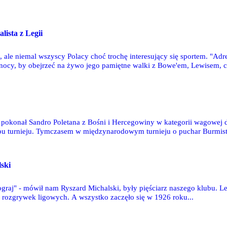
lista z Legii
u, ale niemal wszyscy Polacy choć trochę interesujący się sportem. "A
j nocy, by obejrzeć na żywo jego pamiętne walki z Bowe'em, Lewisem
 sukcesami reprezentował barwy Legii Warszawa, gdzie spędził całą wcze
 pokonał Sandro Poletana z Bośni i Hercegowiny w kategorii wagowej
apu turnieju. Tymczasem w międzynarodowym turnieju o puchar Burmis
lski
raj" - mówił nam Ryszard Michalski, były pięściarz naszego klubu. Le
 rozgrywek ligowych. A wszystko zaczęło się w 1926 roku...