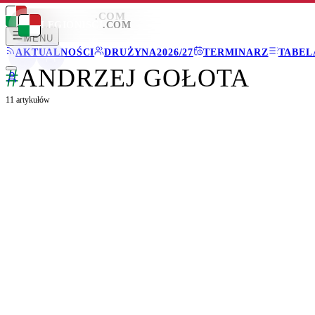
LEGIONISCI
.COM
LEGIONISCI
.COM
MENU
AKTUALNOŚCI
DRUŻYNA
2026/27
TERMINARZ
TABEL
#
ANDRZEJ GOŁOTA
11
artykułów