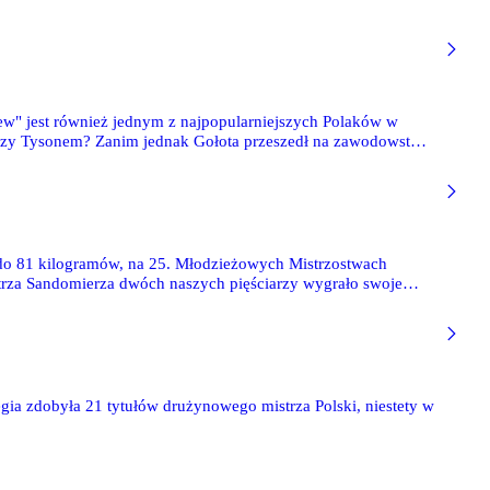
drew" jest również jednym z najpopularniejszych Polaków w
, czy Tysonem? Zanim jednak Gołota przeszedł na zawodowstwo
śniejszą karierę.
 do 81 kilogramów, na 25. Młodzieżowych Mistrzostwach
trza Sandomierza dwóch naszych pięściarzy wygrało swoje
gia zdobyła 21 tytułów drużynowego mistrza Polski, niestety w