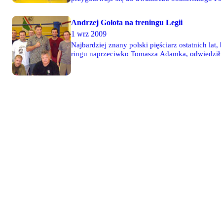
Collona.
Andrzej Gołota na treningu Legii
1 wrz 2009
Najbardziej znany polski pięściarz ostatnich lat
ringu naprzeciwko Tomasza Adamka, odwiedził h
treningowi, a także wziął udział w kręceniu prze