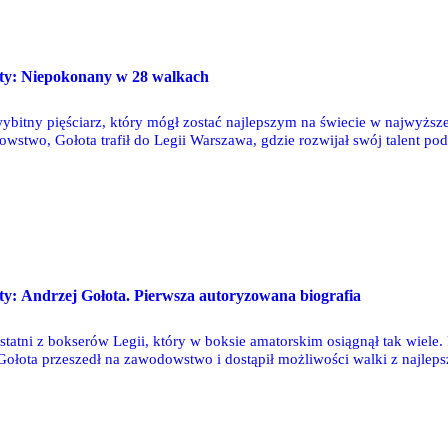
isty: Niepokonany w 28 walkach
wybitny pięściarz, który mógł zostać najlepszym na świecie w najwyż
wstwo, Gołota trafił do Legii Warszawa, gdzie rozwijał swój talent pod
 zawodach, również osiągając sukcesy w boksie młodzieżowym, a z I
isty: Andrzej Gołota. Pierwsza autoryzowana biografia
statni z bokserów Legii, który w boksie amatorskim osiągnął tak wiele.
ołota przeszedł na zawodowstwo i dostąpił możliwości walki z najleps
boksera Legii od najmłodszych lat.