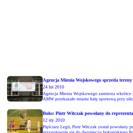
Agencja Mienia Wojskowego sprzeda tere
24 lut 2010
Agencja Mienia Wojskowego zamierza wkrótce 
AMW przekazało miastu halę sportową przy ulicy
Boks: Piotr Witczak powołany do reprezenta
12 sty 2010
Pięściarz Legii, Piotr Witczak został powołany 
przygotowuje się do dwumeczu bokserskiego Po