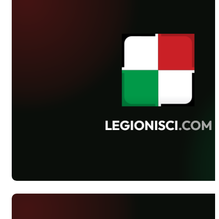
gościliśmy w lipcu na pierwszej edycji
Generali Deyna Cup. Wówczas
przystępowali do rozgrywek jako mistrz
kraju. Dzisiaj żegnają się Campeonato
Brasileiro Serie A i w kolejnym sezonie
zaczną zmagania od klasy niżej.