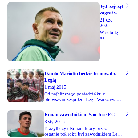
Jędrzejczyk
zagrał w
meczu
21 cze
2025
legend
Polski i
W sobotę
na
Brazylii
Stadionie
Śląskim w
Chorzowie
odbył się
mecz, w
którym
Danilo Mariotto będzie trenował z
zmierzyły
Legią
się
1 maj 2015
reprezentacje
gwiazd
Od najbliższego poniedziałku z
Polski i
pierwszym zespołem Legii Warszawa
Brazylii.
będzie trenował Danilo Mariotto, który
Wydarzenie
w poprzednim tygodniu przyleciał do
Ronan zawodnikiem Sao Jose EC
stanowiło
Polski. Jest to 19-letni brazylijski
część
3 sty 2015
napastnik, który do niedawna
"Ronaldinho
reprezentował barwy Wołynia Łuck,
Brazylijczyk Ronan, który przez
show", a
przebywając w tym klubie na
ostatnie pół roku był zawodnikiem Legii
jego