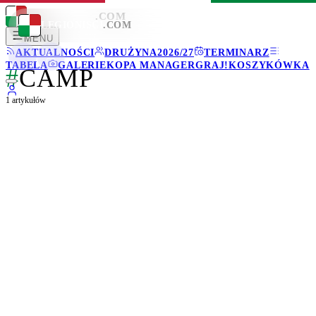
LEGIONISCI
.COM
LEGIONISCI
.COM
MENU
AKTUALNOŚCI
DRUŻYNA
2026/27
TERMINARZ
TABELA
GALERIE
KOPA MANAGER
GRAJ!
KOSZYKÓWKA
#
CAMP
1
artykułów