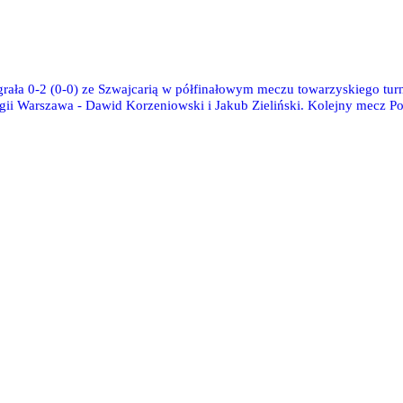
zegrała 0-2 (0-0) ze Szwajcarią w półfinałowym meczu towarzyskiego t
ii Warszawa - Dawid Korzeniowski i Jakub Zieliński. Kolejny mecz P