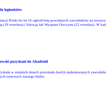
la legionistów
ntacji Polski do lat 16 ogłosił listę powołanych zawodników na towarzys
ią (19 września) i Szkocją lub Wyspami Owczymi (22 września). W kadr
l Mozie i Jakub Zieliński.
niowski pozyskani do Akademii
zyskała w ostatnich dniach pozyskała dwóch utalentowanych zawodni
wych rezerwach naszego klubu.