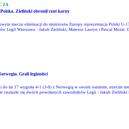
CJA
 Polska. Zieliński obronił rzut karny
ym meczu eliminacji do mistrzostw Europy reprezentacja Polski U-17
ków Legii Warszawa - Jakub Zieliński, Mateusz Lauryn i Pascal Mozie. 
tórym Polacy stracili bramkę na 1-1 z rzutu karnego. W 54. minucie Ziel
 z Irlandią.
orwegia. Grali legioniści
ki do lat 17 wygrała 4-1 (3-0) z Norwegią w swoim ostatnim, trzecim 
e znalazło się dwóch powołanych zawodników Legii - Jakub Zieliński