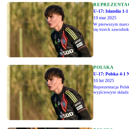
REPREZENTA
U-17: Islandia 1-1
19 mar 2025
W pierwszym marcow
się trzech zawodni
popełnił faul, po k
marca o godz. 14:00
POLSKA
U-17: Polska 4-1 N
10 lut 2025
Reprezentacja Pols
wyjściowym składzi