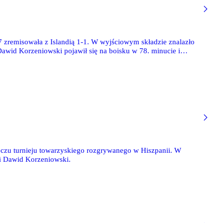
 zremisowała z Islandią 1-1. W wyjściowym składzie znalazło
Dawid Korzeniowski pojawił się na boisku w 78. minucie i
iński obronił rzut karny. Kolejne spotkanie Polacy rozegrają 22
meczu turnieju towarzyskiego rozgrywanego w Hiszpanii. W
 i Dawid Korzeniowski.