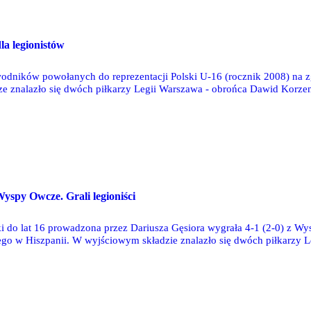
la legionistów
wodników powołanych do reprezentacji Polski U-16 (rocznik 2008) na 
e znalazło się dwóch piłkarzy Legii Warszawa - obrońca Dawid Korzeni
Wyspy Owcze. Grali legioniści
ki do lat 16 prowadzona przez Dariusza Gęsiora wygrała 4-1 (2-0) z 
ego w Hiszpanii. W wyjściowym składzie znalazło się dwóch piłkarzy 