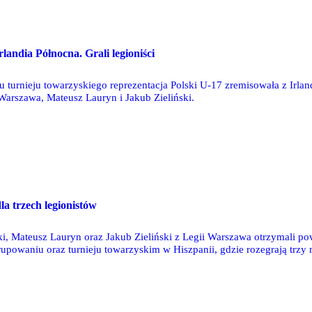
rlandia Północna. Grali legioniści
turnieju towarzyskiego reprezentacja Polski U-17 zremisowała z Irla
arszawa, Mateusz Lauryn i Jakub Zieliński.
la trzech legionistów
 Mateusz Lauryn oraz Jakub Zieliński z Legii Warszawa otrzymali powo
upowaniu oraz turnieju towarzyskim w Hiszpanii, gdzie rozegrają trzy 
ja (8 lutego, godz. 14:00) i Norwegia (10 lutego, godz. 14:00).