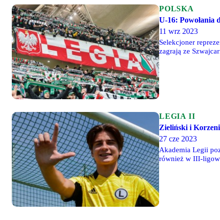
POLSKA
U-16: Powołania d
11 wrz 2023
Selekcjoner repreze
zagrają ze Szwajcar
Korzeniowski, Pasca
LEGIA II
Zieliński i Korze
27 cze 2023
Akademia Legii po
również w III-ligo