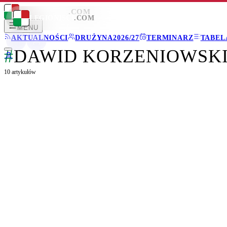
LEGIONISCI
.COM
LEGIONISCI
.COM
MENU
AKTUALNOŚCI
DRUŻYNA
2026/27
TERMINARZ
TABEL
#
DAWID KORZENIOWSK
10
artykułów