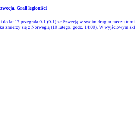
zwecja. Grali legioniści
ki do lat 17 przegrała 0-1 (0-1) ze Szwecją w swoim drugim meczu tur
ska zmierzy się z Norwegią (10 lutego, godz. 14:00). W wyjściowym s
eusz Lauryn. Korzeniowski rozegrał pełne spotkanie, natomiast Lauryn 