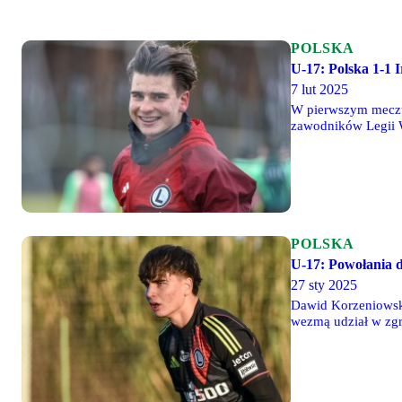
POLSKA
U-17: Polska 1-1 I
7 lut 2025
W pierwszym meczu 
zawodników Legii W
POLSKA
U-17: Powołania d
27 sty 2025
Dawid Korzeniowski,
wezmą udział w zgr
godz. 19:00), Szwec