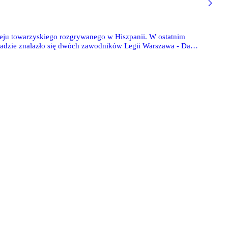
nieju towarzyskiego rozgrywanego w Hiszpanii. W ostatnim
kładzie znalazło się dwóch zawodników Legii Warszawa - Dawid
zszedł z boiska w 83. minucie.