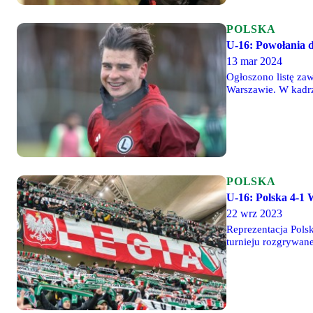
POLSKA
U-16: Powołania d
13 mar 2024
Ogłoszono listę za
Warszawie. W kadrz
POLSKA
U-16: Polska 4-1 
22 wrz 2023
Reprezentacja Pols
turnieju rozgrywan