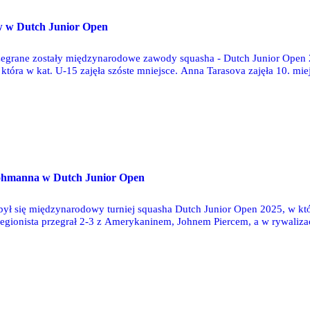
ów w Dutch Junior Open
grane zostały międzynarodowe zawody squasha - Dutch Junior Open 2
 która w kat. U-15 zajęła szóste mniejsce. Anna Tarasova zajęła 10. mi
ajął 37. miejsce w kat. U-15.
ohmanna w Dutch Junior Open
ył się międzynarodowy turniej squasha Dutch Junior Open 2025, w k
 legionista przegrał 2-3 z Amerykaninem, Johnem Piercem, a w rywaliza