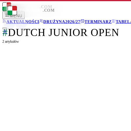
LEGIONISCI
.COM
LEGIONISCI
.COM
MENU
AKTUALNOŚCI
DRUŻYNA
2026/27
TERMINARZ
TABEL
#
DUTCH JUNIOR OPEN
2
artykułów