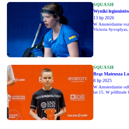
SQUASH
Wyniki legionist
13 lip 2026
W Amsterdamie roze
Victoria Syvoplyas,
Andrey Hutsailiuk z
SQUASH
Brąz Mateusza L
8 lip 2025
W Amsterdamie odb
lat 15. W półfinale