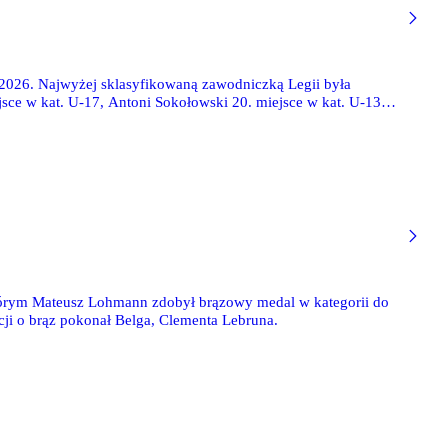
026. Najwyżej sklasyfikowaną zawodniczką Legii była
ejsce w kat. U-17, Antoni Sokołowski 20. miejsce w kat. U-13, a
tórym Mateusz Lohmann zdobył brązowy medal w kategorii do
cji o brąz pokonał Belga, Clementa Lebruna.