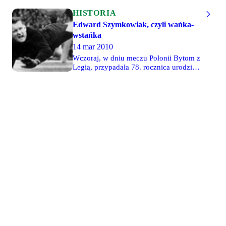
dotyczących
piłkarzy
HISTORIA
grających z
Edward Szymkowiak, czyli wańka-
eLką na
wstańka
piersi, bądź
14 mar 2010
i takich,
którzy po
Wczoraj, w dniu meczu Polonii Bytom z
karierach w
Legią, przypadała 78. rocznica urodzin
innych
Edwarda Szymkowiaka, przed laty
klubach, w
świetnego bramkarza m.in. Legii i
Legii
Polonii. Dwukrotny mistrz Polski z
pełnili rolę
Legią większość swojej kariery spędził
trenerów
w bytomskim klubie. To właśnie jego
(choćby
imieniem nazwano po latach stadion
Jerzy
przy ulicy Olimpijskiej w Bytomiu.
Kraska).