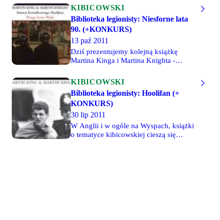
KIBICOWSKI
Biblioteka legionisty: Niesforne lata
90. (+KONKURS)
13 paź 2011
Dziś prezentujemy kolejną książkę
Martina Kinga i Martina Knighta -
"Niesforne lata 90.". Autorzy
"Hoolifana" w książce, której
KIBICOWSKI
oryginalny tytuł to "The naughty
Biblioteka legionisty: Hoolifan (+
nineties", kontynuują opowieść o
KONKURS)
kibicach Chelsea, Headhunters.
30 lip 2011
W Anglii i w ogóle na Wyspach, książki
o tematyce kibicowskiej cieszą się
olbrzymim zainteresowaniem. Nic
dziwnego, że najlepsze z nich są
tłumaczone na różne języki. Od paru lat
niektóre pozycje są dostępne w języku
polskim. "Hoolifan" autorstwa Martina
Kinga i Martina Knighta to pierwsza
książka o angielskich chuliganach, która
trafiła na nasz rynek.