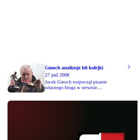
komentarzach pod tym newsem. W
czwartek zamieścimy odpowiedzi Jacka
Gmocha.
Gmoch analizuje hit kolejki
27 paź 2008
Jacek Gmoch rozpoczął pisanie
własnego bloga w serwisie
republikafutbolu.pl. Po niedzielnym
meczu Legia - Wisła były trener
reprezentacji pokusił się o analizę
taktyczną. "Zaskoczeniem było przede
wszystkim ustawienie z wysuniętym
Chinyamą oraz cofniętym za nim lekko
Grzelakiem, choć na początku głównie
dla Legii: Iwański nie mógł się moim
zdaniem dobrze odnaleźć i w