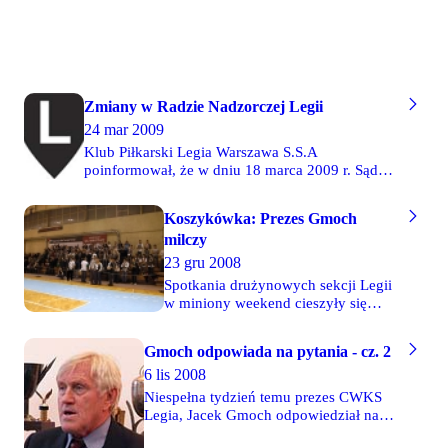
Zmiany w Radzie Nadzorczej Legii
24 mar 2009
Klub Piłkarski Legia Warszawa S.S.A
poinformował, że w dniu 18 marca 2009 r. Sąd
Rejonowy dla m. ST. Warszawy XII Wydział
Gospodarczy KRS, na wniosek Spółki dokonał
Koszykówka: Prezes Gmoch
wpisu zmian w Statucie Spółki i rejestrze
milczy
przedsiębiorców. Zmiany te zostały dokonane
przez Walne Zgromadzenie Akcjonariuszy. W
23 gru 2008
wyniku tych zmian skład Rady Nadzorczej
Spotkania drużynowych sekcji Legii
wygląda następująco: Paweł Kosmala –
w miniony weekend cieszyły się
Przewodniczący, Mariusz Walter, Jan Wejchert,
większym niż dotychczas
Renata Kacprzak, Michał Tomczak, Maciej Żak,
zainteresowaniem. Niestety nie
Piotr Tyborowicz.
Gmoch odpowiada na pytania - cz. 2
oznacza to, że któraś z nich wyszła
6 lis 2008
na prostą. Koszykarska Legia po raz
kolejny musiała dopłacić do
Niespełna tydzień temu prezes CWKS
organizacji meczu z Astorią. 180
Legia, Jacek Gmoch odpowiedział na
widzów w hali przy Obrońców
pytania, które można było zadawać w
Tobruku nie zwróciło kosztów