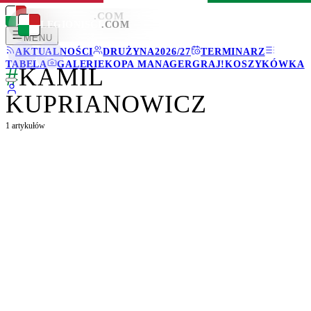
LEGIONISCI
.COM
LEGIONISCI
.COM
MENU
AKTUALNOŚCI
DRUŻYNA
2026/27
TERMINARZ
TABELA
GALERIE
KOPA MANAGER
GRAJ!
KOSZYKÓWKA
#
KAMIL
KUPRIANOWICZ
1
artykułów