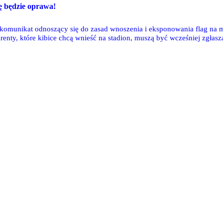
ę będzie oprawa!
komunikat odnoszący się do zasad wnoszenia i eksponowania flag na m
renty, które kibice chcą wnieść na stadion, muszą być wcześniej zgłas
 takie jak megafon czy bębny" - czytamy w komunikacie, choć próżno