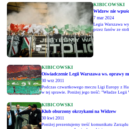
KIBICOWSKI
Widzew nie wpuśc
7 mar 2024
Legia Warszawa wy
przez fanów ze stol
KIBICOWSKI
Oświadczenie Legii Warszawa ws. oprawy m
30 wrz 2011
Podczas czwartkowego meczu Ligi Europy z Hapo
w tej sprawie. Poniżej jego treść: "Władze Legi
haseł niezwiązanych z futbolem.
KIBICOWSKI
Klub oburzony okrzykami na Widzew
30 kwi 2011
Poniżej prezentujemy treść komunikatu Zarząd