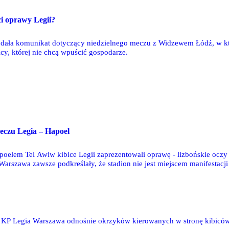
i oprawy Legii?
dała komunikat dotyczący niedzielnego meczu z Widzewem Łódź, w k
icy, której nie chcą wpuścić gospodarze.
eczu Legia – Hapoel
elem Tel Awiw kibice Legii zaprezentowali oprawę - lizbońskie oczy i
i Warszawa zawsze podkreślały, że stadion nie jest miejscem manifestacj
u KP Legia Warszawa odnośnie okrzyków kierowanych w stronę kibiców