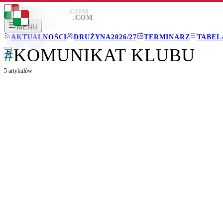
LEGIONISCI
.COM
LEGIONISCI
.COM
MENU
AKTUALNOŚCI
DRUŻYNA
2026/27
TERMINARZ
TABEL
#
KOMUNIKAT KLUBU
5
artykułów