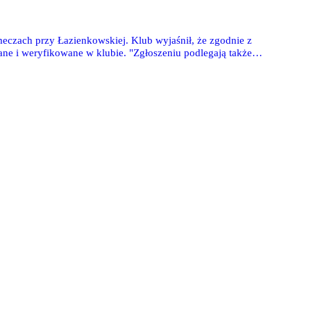
eczach przy Łazienkowskiej. Klub wyjaśnił, że zgodnie z
zane i weryfikowane w klubie. "Zgłoszeniu podlegają także
 szukać takich obostrzeń w uchwale związku.