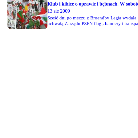
Klub i kibice o oprawie i bębnach. W sobot
13 sie 2009
Sześć dni po meczu z Broendby Legia wydała 
uchwałą Zarządu PZPN flagi, bannery i transpa
używane przez prowadzących doping akcesoria