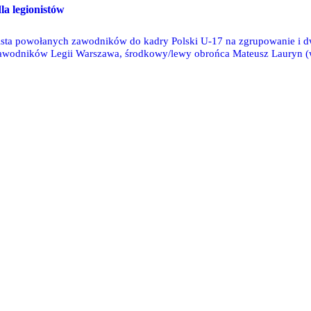
la legionistów
lista powołanych zawodników do kadry Polski U-17 na zgrupowanie i dw
awodników Legii Warszawa, środkowy/lewy obrońca Mateusz Lauryn (w
Jeżewski, zdobywca 10 goli w CLJ U17.