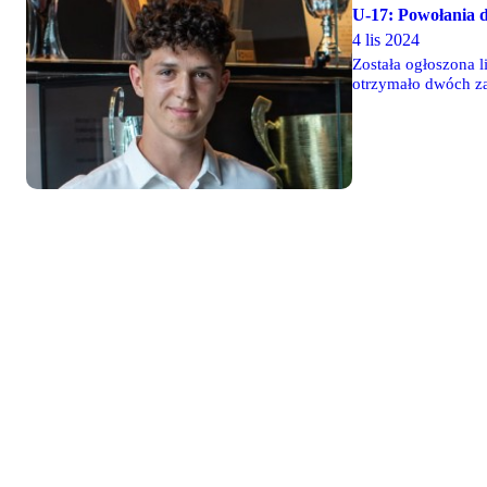
U-17: Powołania d
4 lis 2024
Została ogłoszona 
otrzymało dwóch z
napastnik Ksawery 