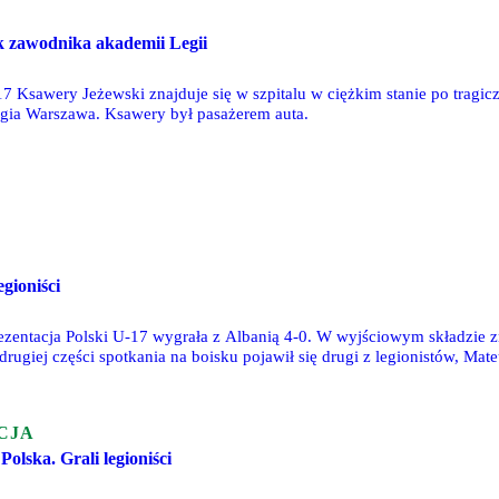
zawodnika akademii Legii
7 Ksawery Jeżewski znajduje się w szpitalu w ciężkim stanie po trag
gia Warszawa. Ksawery był pasażerem auta.
egioniści
entacja Polski U-17 wygrała z Albanią 4-0. W wyjściowym składzie z
rugiej części spotkania na boisku pojawił się drugi z legionistów, Mat
CJA
Polska. Grali legioniści