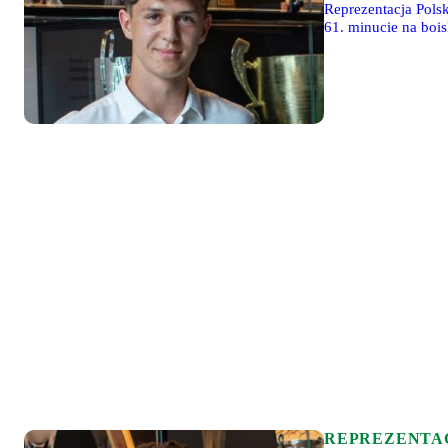
Reprezentacja Pols
61. minucie na bois
REPREZENTA