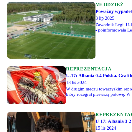
MŁODZIEŻ
Poważny wypadek 
3 lip 2025
Zawodnik Legii U-1
- poinformowała Le
REPREZENTACJA
U-17: Albania 0-4 Polska. Grali l
18 lis 2024
W drugim meczu towarzyskim reprez
który rozegrał pierwszą połowę. W d
REPREZENTA
U-17: Albania 3-2 
15 lis 2024