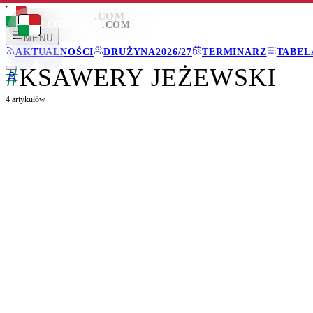
LEGIONISCI
.COM
LEGIONISCI
.COM
MENU
AKTUALNOŚCI
DRUŻYNA
2026/27
TERMINARZ
TABEL
#
KSAWERY JEŻEWSKI
4
artykułów