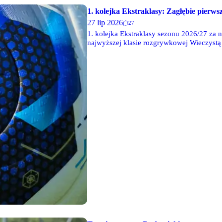
1. kolejka Ekstraklasy: Zagłębie pierw
27 lip 2026
27
1. kolejka Ekstraklasy sezonu 2026/27 za 
najwyższej klasie rozgrywkowej Wieczystą
doliczonym czasie gry.