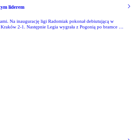
szym liderem
nami. Na inaugurację ligi Radomiak pokonał debiutującą w
 Kraków 2-1. Następnie Legia wygrała z Pogonią po bramce w