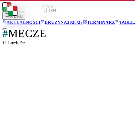
LEGIONISCI
.COM
LEGIONISCI
.COM
MENU
AKTUALNOŚCI
DRUŻYNA
2026/27
TERMINARZ
TABEL
#
MECZE
1111
artykułów