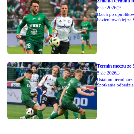
Zmiana terminu m
6 sie 2026
3
Dzień po opublikow
Łazienkowskiej ze 
Termin meczu ze 
5 sie 2026
5
Ustalono terminarz
Spotkanie odbędzie 