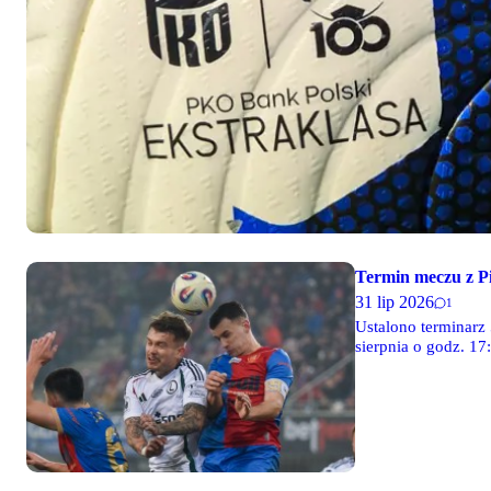
Termin meczu z P
31 lip 2026
1
Ustalono terminarz 
sierpnia o godz. 17