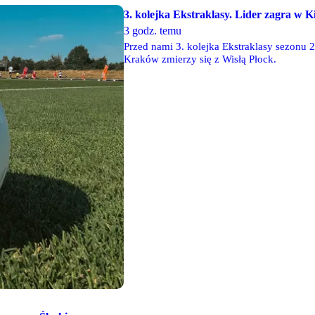
3. kolejka Ekstraklasy. Lider zagra w K
3 godz. temu
Przed nami 3. kolejka Ekstraklasy sezonu 
Kraków zmierzy się z Wisłą Płock.