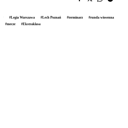
#
Legia Warszawa
#
Lech Poznań
#
terminarz
#
runda wiosenna
#
mecze
#
Ekstraklasa