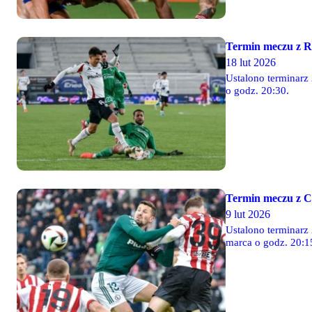
Termin meczu z 
18 lut 2026
Ustalono terminarz 
o godz. 20:30.
Termin meczu z C
9 lut 2026
Ustalono terminarz 
marca o godz. 20:1