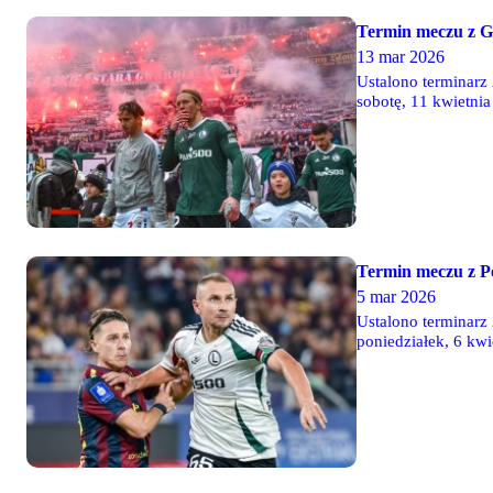
Termin meczu z G
13 mar 2026
Ustalono terminarz 
sobotę, 11 kwietnia
Termin meczu z P
5 mar 2026
Ustalono terminarz 
poniedziałek, 6 kwi