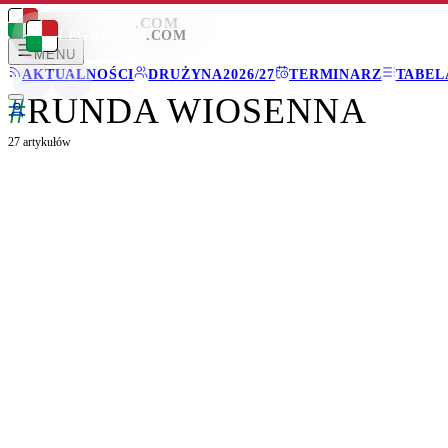
LEGIONISCI
.COM
LEGIONISCI
.COM
MENU
AKTUALNOŚCI
DRUŻYNA
2026/27
TERMINARZ
TABEL
#
RUNDA WIOSENNA
27
artykułów