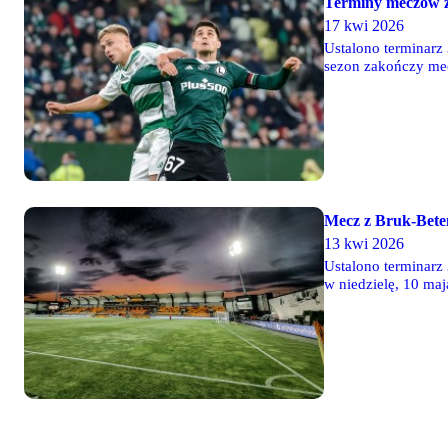
Terminy meczów z
17 kwi 2026
Ustalono terminarz 
sezon zakończy mec
godz. 17:30.
Mecz z Bruk-Bete
13 kwi 2026
Ustalono terminarz 
w niedzielę, 10 maj