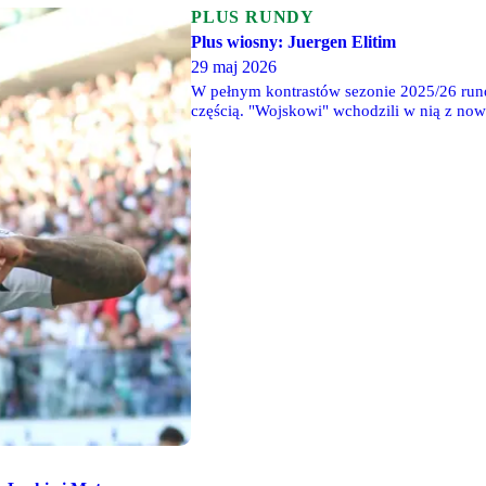
PLUS RUNDY
Plus wiosny: Juergen Elitim
29 maj 2026
W pełnym kontrastów sezonie 2025/26 run
częścią. "Wojskowi" wchodzili w nią z n
lepsze. Choć pierwsze tygodnie nie napawa
osiągać coraz lepsze wyniki, a ich gra m