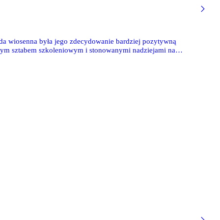
da wiosenna była jego zdecydowanie bardziej pozytywną
owym sztabem szkoleniowym i stonowanymi nadziejami na
ły szczególnymi nadziejami, z czasem legioniści zaczęli
omentami przypominała oczekiwany poziom.