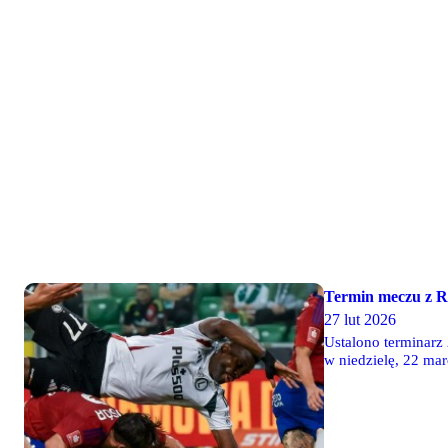
Termin meczu z 
27 lut 2026
Ustalono terminarz
w niedzielę, 22 mar