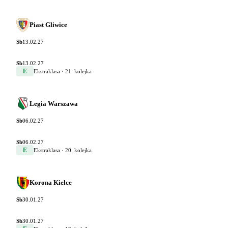
Piast Gliwice
Sb
13.02.27
Sb
13.02.27
E
Ekstraklasa
· 21. kolejka
Legia Warszawa
Sb
06.02.27
Sb
06.02.27
E
Ekstraklasa
· 20. kolejka
Korona Kielce
Sb
30.01.27
Sb
30.01.27