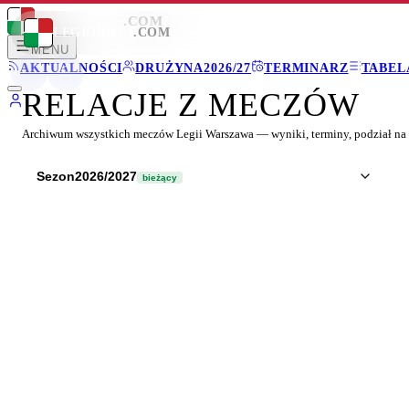
LEGIONISCI
.COM
LEGIONISCI
.COM
MENU
AKTUALNOŚCI
DRUŻYNA
2026/27
TERMINARZ
TABEL
RELACJE Z MECZÓW
Archiwum wszystkich meczów Legii Warszawa — wyniki, terminy, podział na 
Sezon
2026/2027
bieżący