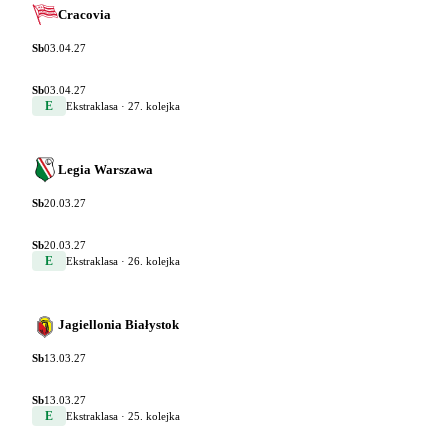
Cracovia
Sb
03.04.27
Sb
03.04.27
E
Ekstraklasa
· 27. kolejka
Legia Warszawa
Sb
20.03.27
Sb
20.03.27
E
Ekstraklasa
· 26. kolejka
Jagiellonia Białystok
Sb
13.03.27
Sb
13.03.27
E
Ekstraklasa
· 25. kolejka