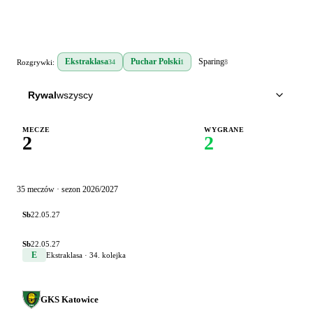
Ekstraklasa
Puchar Polski
Sparing
Rozgrywki:
34
1
8
Rywal
wszyscy
MECZE
WYGRANE
2
2
35
meczów
· sezon
2026/2027
Sb
22.05.27
Sb
22.05.27
E
Ekstraklasa
· 34. kolejka
GKS Katowice