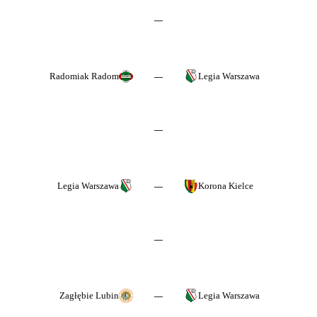
—
Radomiak Radom
Legia Warszawa
—
—
Legia Warszawa
Korona Kielce
—
—
Zagłębie Lubin
Legia Warszawa
—