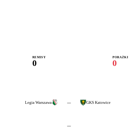
REMISY
PORAŻKI
0
0
Legia Warszawa
GKS Katowice
—
—