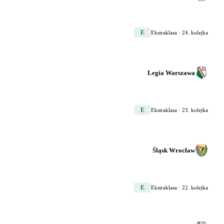
E
Ekstraklasa
· 24. kolejka
Legia Warszawa
E
Ekstraklasa
· 23. kolejka
Śląsk Wrocław
E
Ekstraklasa
· 22. kolejka