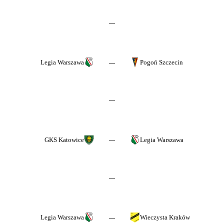
—
Legia Warszawa
Pogoń Szczecin
—
—
GKS Katowice
Legia Warszawa
—
—
Legia Warszawa
Wieczysta Kraków
—