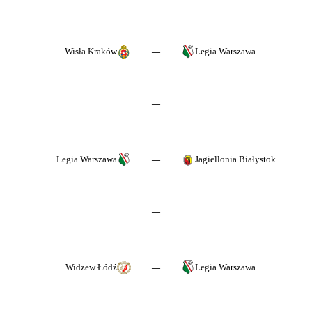
Wisła Kraków
Legia Warszawa
—
—
Legia Warszawa
Jagiellonia Białystok
—
—
Widzew Łódź
Legia Warszawa
—