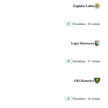
Zagłębie Lubin
E
Ekstraklasa
· 18. kolejka
Legia Warszawa
E
Ekstraklasa
· 17. kolejka
GKS Katowice
E
Ekstraklasa
· 16. kolejka