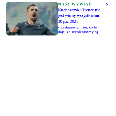
NASZ WYWIAD
Kucharczyk: Trener nie
jest winny wszystkiemu
30 paź 2021
- Zastanawiam się, co to
daje, że szkoleniowcy są
zwalniani z Legii tak
często, pomimo że sezon
wcześniej zdobywają
mistrzostwo Polski albo
grają w europejskich
pucharach - mówi w
rozmowie z naszym
portalem były wieloletni
piłkarz Legii i aktualny
zawodnik Pogoni Szczecin,
Michał Kucharczyk. W
obecnym sezonie "Kuchy"
wystąpił w 12 spotkaniach i
zdobył dwie bramki. Przed
niedzielnym meczem
powiedział nam między
innymi o celach
"Portowców", niedzielnym