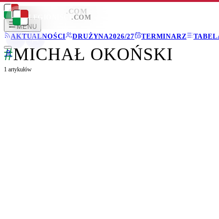
LEGIONISCI
.COM
LEGIONISCI
.COM
MENU
AKTUALNOŚCI
DRUŻYNA
2026/27
TERMINARZ
TABEL
#
MICHAŁ OKOŃSKI
1
artykułów