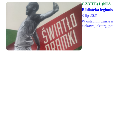
CZYTE(L)NIA
Biblioteka legioni
3 lip 2021
W ostatnim czasie n
ciekawą lekturę, po
się do tych cytatów.