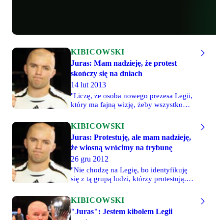
KIBICOWSKI
Juras: Mam nadzieję, że protest
skończy się na dniach
14 lut 2013
"Liczę, że osoba nowego prezesa Legii,
który ma fajną wizję, żeby wszystko
zorganizować, sprawi, że lada dzień
rozpoczną się rozmowy na linii klub -
KIBICOWSKI
kibice. Ja chcę chodzić na stadion,
Juras: Protestuję, ale mam nadzieję,
chociaż na razie nie chodzę, bo
że wiosną wrócimy na trybunę
protestuję jak większość osób z Żylety"
- mówi w rozmowie ze Sport.pl Łukasz
26 gru 2012
"Juras" Jurkowski, znany kibic Legii
"Nie chodzę na Legię, bo identyfikuję
oraz trener i komentator MMA.
się z tą grupą ludzi, którzy protestują.
Nie wszystkie postulaty są sensowne,
ale kilka rzeczy musi się zmienić.
KIBICOWSKI
Protestuję, jak wszyscy, ale mam
"Juras": Jestem kibolem Legii
nadzieję, że sytuacja się wyprostuje i