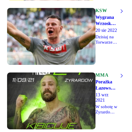
przyszłego
Znicza w
roku w
Pruszkowie
KSW
Szczecinie.
(ul.
Wygrana
Bohaterów
Wrzoska
Warszawy
w debiucie
20 sie 2022
4) odbędzie
w KSW
się druga
Dzisiaj na
gala MMA
Torwarze
z cyklu
miała
Fight
miejsce
Empire,
debiutancka
podczas
walka
której
Arkadiusza
swoją
Wrzoska na
MMA
walkę
73. gali
Porażka
(wieczoru)
KSW.
Łazowskiego
stoczy
Legionista
na gali
legionista,
13 wrz
w ostatnich
Jacek Gać
2021
Babilon
miesiącach
"Siexa".
walczył dla
MMA
W sobotę w
Fanatyk
organizacji
Żyrardowie
naszego
Glory na
miała
klubu w
zasadach
miejsce
kat. 77,1
K-1. W
gala
kg zmierzy