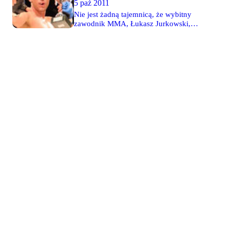
5 paź 2011
wiosną wrócimy na trybunę. Jeśli jestem
klientem i chodzę na Żyletę, to dlaczego
Nie jest żadną tajemnicą, że wybitny
mam być traktowany jak bydło?
zawodnik MMA, Łukasz Jurkowski,
Przecież zapłaciłem za karnet tak samo
który pół roku temu zakończył karierę
jak kibice z innych trybun. Nie może
zawodniczą, kibicuje warszawskiej
być tak, że Żyleta stała się takim... Nie
Legii. "Juras" ma obecnie sporo
chcę przeklinać" - mówi w wywiadzie z
obowiązków związanych z MMA - jest
Weszło Łukasz "Juras" Jurkowski,
komentatorem telewizyjnym, trenerem
pionier MMA w Polsce, a obecnie
oraz matchmakerem listopadowej gali
komentator.
MMA Attack. Nie przeszkadza mu to
jednak w czynnym uczestniczeniu w
meczach najwspanialszego klubu na
świecie.