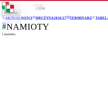
LEGIONISCI
.COM
LEGIONISCI
.COM
MENU
AKTUALNOŚCI
DRUŻYNA
2026/27
TERMINARZ
TABEL
#
NAMIOTY
1
artykułów