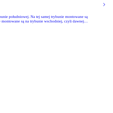
bunie południowej. Na tej samej trybunie montowane są
e montowane są na trybunie wschodniej, czyli dawnej
u trybuny. Tamtędy bowiem wiedzie droga dla niego