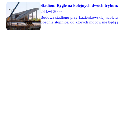
Stadion: Rygle na kolejnych dwóch trybun
24 kwi 2009
Budowa stadionu przy Łazienkowskiej nabiera
obecnie stopnice, do których mocowane będą p
"Żylecie". W przeciwieństwie do łuku, na try
przygotowana. Fotoreportaż z budowy - 