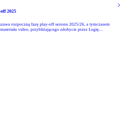
off 2025
rszawa rozpoczną fazę play-off sezonu 2025/26, a tymczasem
ateriału video, przybliżającego zdobycie przez Legię
i dla koszykarskiej Legii.