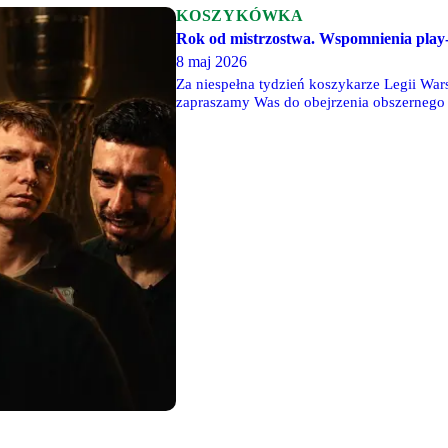
KOSZYKÓWKA
Rok od mistrzostwa. Wspomnienia play-
8 maj 2026
Za niespełna tydzień koszykarze Legii Wa
zapraszamy Was do obejrzenia obszernego m
pierwszego po 56. latach mistrzostwa Polsk