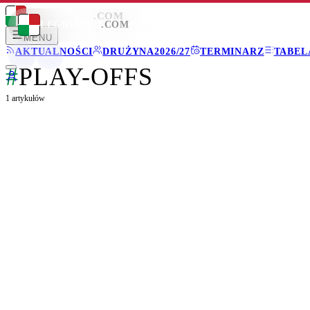
LEGIONISCI
.COM
LEGIONISCI
.COM
MENU
AKTUALNOŚCI
DRUŻYNA
2026/27
TERMINARZ
TABEL
#
PLAY-OFFS
1
artykułów