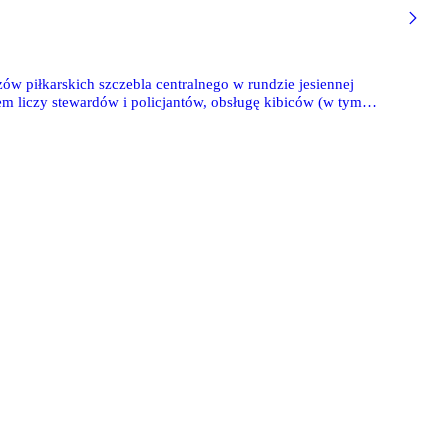
ów piłkarskich szczebla centralnego w rundzie jesiennej
m liczy stewardów i policjantów, obsługę kibiców (w tym
prez masowych w 2013 r. zaprezentowała również policja.