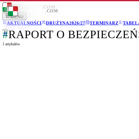
LEGIONISCI
.COM
LEGIONISCI
.COM
MENU
AKTUALNOŚCI
DRUŻYNA
2026/27
TERMINARZ
TABEL
#
RAPORT O BEZPIECZE
1
artykułów