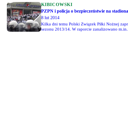
KIBICOWSKI
PZPN i policja o bezpieczeństwie na stadion
8 lut 2014
Kilka dni temu Polski Związek Piłki Nożnej zap
sezonu 2013/14. W raporcie zanalizowano m.in.
kibiców gości), zachowanie kibiców, częstotli