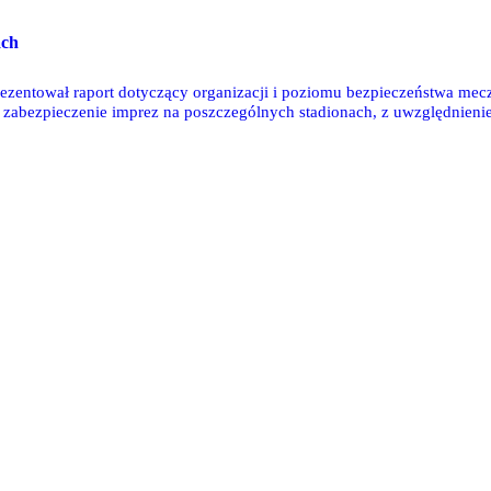
ach
rezentował raport dotyczący organizacji i poziomu bezpieczeństwa mecz
 zabezpieczenie imprez na poszczególnych stadionach, z uwzględnienie
wość występowania incydentów itd. Raport dotyczący bezpieczeństwa im