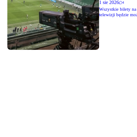
1 sie 2026
4
Wszystkie bilety na
telewizji będzie m