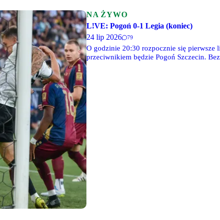
NA ŻYWO
L!VE: Pogoń 0-1 Legia (koniec)
24 lip 2026
79
O godzinie 20:30 rozpocznie się pierwsze 
przeciwnikiem będzie Pogoń Szczecin. Bez
antenie Canal+ Sport, Canal+ Sport 3, a ta