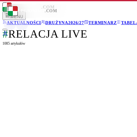
LEGIONISCI
.COM
LEGIONISCI
.COM
MENU
AKTUALNOŚCI
DRUŻYNA
2026/27
TERMINARZ
TABEL
#
RELACJA LIVE
1085
artykułów