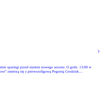
tnie sparingi przed startem nowego sezonu. O godz. 13:00 w
wi" zmierzą się z pierwszoligową Pogonią Grodzisk
zie cypryjski Aris Limassol. Z obu spotkań przeprowadzimy