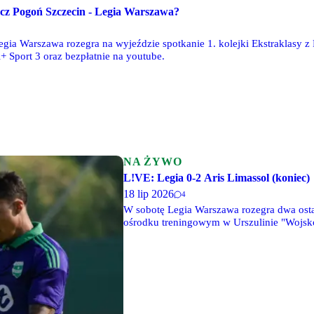
ecz Pogoń Szczecin - Legia Warszawa?
egia Warszawa rozegra na wyjeździe spotkanie 1. kolejki Ekstraklasy z
+ Sport 3 oraz bezpłatnie na youtube.
NA ŻYWO
L!VE: Legia 0-2 Aris Limassol (koniec)
18 lip 2026
4
W sobotę Legia Warszawa rozegra dwa osta
ośrodku treningowym w Urszulinie "Wojsko
Mazowiecki, a o godz. 17 ich rywalem będ
tekstowe relacje LIVE.