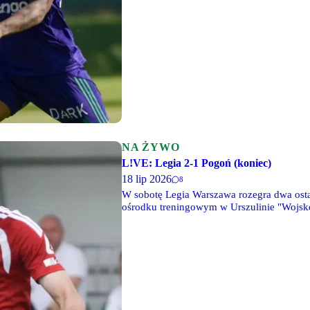
NA ŻYWO
L!VE: Legia 2-1 Pogoń (koniec)
18 lip 2026
8
W sobotę Legia Warszawa rozegra dwa osta
ośrodku treningowym w Urszulinie "Wojsko
Mazowiecki, a o godz. 17 ich rywalem będ
tekstowe relacje LIVE.