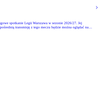
ligowe spotkanie Legii Warszawa w sezonie 2026/27. Jej
pośrednią transmisję z tego meczu będzie można oglądać na
kże bezpłatnie poniżej w newsie.