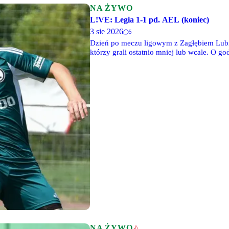
NA ŻYWO
L!VE: Legia 1-1 pd. AEL (koniec)
3 sie 2026
5
Dzień po meczu ligowym z Zagłębiem Lubi
którzy grali ostatnio mniej lub wcale. O 
cypryjskim AEL-em Limassol. Zapraszamy 
Urszulina.
NA ŻYWO