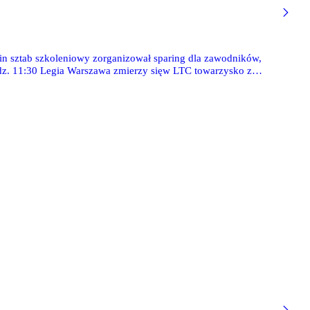
n sztab szkoleniowy zorganizował sparing dla zawodników,
godz. 11:30 Legia Warszawa zmierzy sięw LTC towarzysko z
do śledzenia naszej tekstowej RELACJI L!VE prosto z