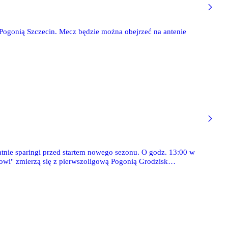
 Pogonią Szczecin. Mecz będzie można obejrzeć na antenie
tnie sparingi przed startem nowego sezonu. O godz. 13:00 w
wi" zmierzą się z pierwszoligową Pogonią Grodzisk
zie cypryjski Aris Limassol. Z obu spotkań przeprowadzimy