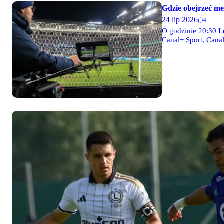
Gdzie obejrzeć m
24 lip 2026
4
O godzinie 20:30 L
Canal+ Sport, Canal