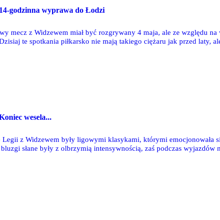
: 14-godzinna wyprawa do Łodzi
wy mecz z Widzewem miał być rozgrywany 4 maja, ale ze względu na wy
Dzisiaj te spotkania piłkarsko nie mają takiego ciężaru jak przed laty,
iększa aniżeli w przypadku lokalnych, derbowych rywali.
Koniec wesela...
Legii z Widzewem były ligowymi klasykami, którymi emocjonowała się
h bluzgi słane były z olbrzymią intensywnością, zaś podczas wyjazdów 
ni z obu stron sektora gości. Stąd swego czasu jeździliśmy tam w kaska
którego nieco trudniej ukruszyć kawał betonu, a i w sektorze gości poja
amionkę.