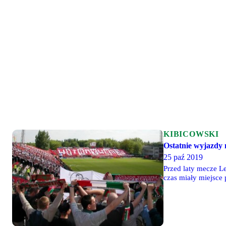
KIBICOWSKI
Ostatnie wyjazdy
25 paź 2019
Przed laty mecze Le
czas miały miejsce
pamiętają dzięki ł
klatce na RTS-ie ni
niższych klas rozg
Przypomnijmy więc o