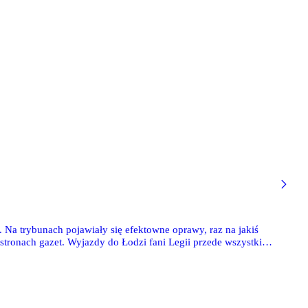
 Na trybunach pojawiały się efektowne oprawy, raz na jakiś
stronach gazet. Wyjazdy do Łodzi fani Legii przede wszystkim
ęsto konkretnych rozmiarów kamieniami. Rozbitych głów w
na stadionie Widzewa i to nie tylko przez spadek rywala do
igowego Widzewa z Legią w 1/16 finału Pucharu Polski.