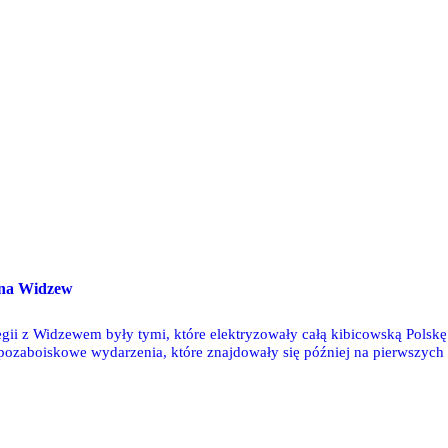
 na Widzew
gii z Widzewem były tymi, które elektryzowały całą kibicowską Polskę.
 pozaboiskowe wydarzenia, które znajdowały się później na pierwszych 
ódzkim kamieniarzom, którzy przez 90 minut ciskali w sektor gości cz
kt nie zliczy. Ostatnimi laty nie dane nam było wspierać piłkarzy Legii 
rywkowych. Tymczasem już w najbliższą środę dojdzie do meczu drugol
statnie nasze wizyty na stadionie przy ul. Piłsudskiego w Łodzi.