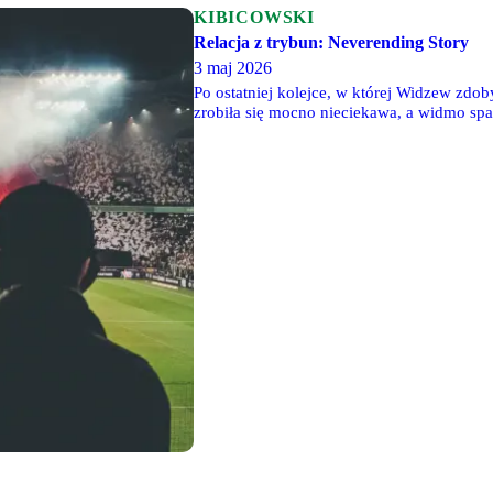
KIBICOWSKI
Relacja z trybun: Neverending Story
3 maj 2026
Po ostatniej kolejce, w której Widzew zdob
zrobiła się mocno nieciekawa, a widmo spa
Widzewem, zaplanowany na 1 maja, trzeba 
przewagę nad strefą spadkową. Porażka mog