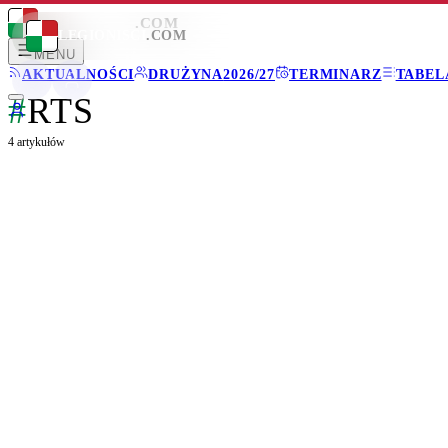
LEGIONISCI
.COM
LEGIONISCI
.COM
MENU
AKTUALNOŚCI
DRUŻYNA
2026/27
TERMINARZ
TABEL
#
RTS
4
artykułów