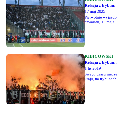
Relacja z trybun
17 maj 2025
Pierwotnie wyjazdo
czwartek, 15 maja. 
jest chyba nawet w
KIBICOWSKI
Relacja z trybun: 
1 lis 2019
Swego czasu mecze 
kraju, na trybunac
nadlatujących kamie
ma nowy stadion, z 
sprawność, czyli k