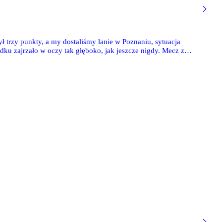
ył trzy punkty, a my dostaliśmy lanie w Poznaniu, sytuacja
dku zajrzało w oczy tak głęboko, jak jeszcze nigdy. Mecz z
było wygrać, aby na chwilę odetchnąć i złapać minimalną
ła oznaczać krok w stronę pierwszej ligi.