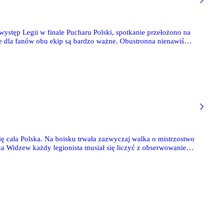
stęp Legii w finale Pucharu Polski, spotkanie przełożono na
 ale dla fanów obu ekip są bardzo ważne. Obustronna nienawiść
 cała Polska. Na boisku trwała zazwyczaj walka o mistrzostwo
na Widzew każdy legionista musiał się liczyć z obserwowaniem
ch. Minęły lata i RTS gra dziś w trzeciej klasie rozgrywkowej,
wiły się siatki, które mają uniemożliwiać ulubioną łódzką