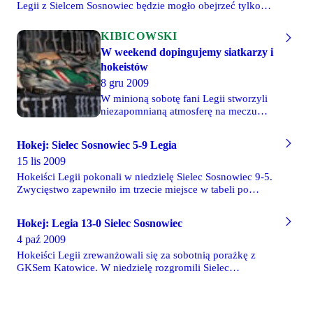
Legii z Sielcem Sosnowiec będzie mogło obejrzeć tylko
299 widzów. Nasz klub nie ma obecnie pozwolenia na
organizację imprez masowych, a na wydanie takiego na
KIBICOWSKI
niedzielę jest już za mało czasu. Działacze zapewniają
W weekend dopingujemy siatkarzy i
jednak, że jeśli w niedzielę sprzedane zostaną wszystkie
hokeistów
bilety (299 sztuk), na kolejny mecz otwarta zostanie cała
hala Torwaru II.
8 gru 2009
W minioną sobotę fani Legii stworzyli
niezapomnianą atmosferę na meczu
koszykarskiej Legii. W najbliższy
weekend będziemy mieli okazję
Hokej: Sielec Sosnowiec 5-9 Legia
wspierać siatkarską i hokejową Legię.
15 lis 2009
Dla spotkania hokeistów wielu fanów
Legii zamierza odpuścić spotkanie
Hokeiści Legii pokonali w niedzielę Sielec Sosnowiec 9-5.
piłkarskiej Legii z Arką, wiedząc że
Zwycięstwo zapewniło im trzecie miejsce w tabeli po
atmosfera na Ł3 nie ulegnie zmianie.
pierwszej fazie rozgrywek. Najlepszą drużyną okazała się
KTH Krynica, która zgromadziła komplet punktów.
Hokej: Legia 13-0 Sielec Sosnowiec
Najbliższy mecz legionistów odbędzie się 22 listopada w
4 paź 2009
Warszawie. Przeciwnikiem "wojskowych" będzie GKS
Katowice. Więcej informacji w dziale Hokej
Hokeiści Legii zrewanżowali się za sobotnią porażkę z
GKSem Katowice. W niedzielę rozgromili Sielec
Sosnowiec aż 13-0! Zawodnicy z Warszawy już po
pierwszej tercji prowadzili 4-0. Kolejne pięć bramek
dołożyli w drugiej części spotkania. Nie inaczej było w