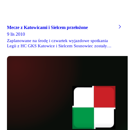
Mecze z Katowicami i Sielcem przełożone
9 lis 2010
Zaplanowane na środę i czwartek wyjazdowe spotkania
Legii z HC GKS Katowice i Sielcem Sosnowiec zostały
przełożone na inne terminy. Mecz z Katowicami zostanie
rozegrany 27 listopada, a z Sielcem dzień później.
Najbliższe spotkanie legionistów odbędzie się 13 listopada
w Nowym Targu. Tydzień później nasi zawodnicy na
Torwarze II zmierzą się ze Stoczniowcem. Będzie to ostatni
mecz Legii w tym roku w Warszawie.