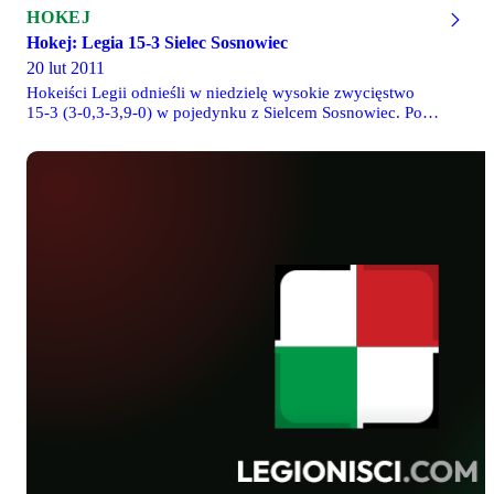
HOKEJ
Hokej: Legia 15-3 Sielec Sosnowiec
20 lut 2011
Hokeiści Legii odnieśli w niedzielę wysokie zwycięstwo
15-3 (3-0,3-3,9-0) w pojedynku z Sielcem Sosnowiec. Poza
zaciętym początkiem meczu i końcówką drugiej tercji,
kiedy zdekoncentrowani legioniści dali sobie wbić dwa
gole w przeciągu kilkunastu sekund, dominacja
warszawskiej drużyny nie podlegała wątpliwości.
Szczególnie skuteczni byli nasi gracze w trzeciej tercji,
wygranej aż 9-0.