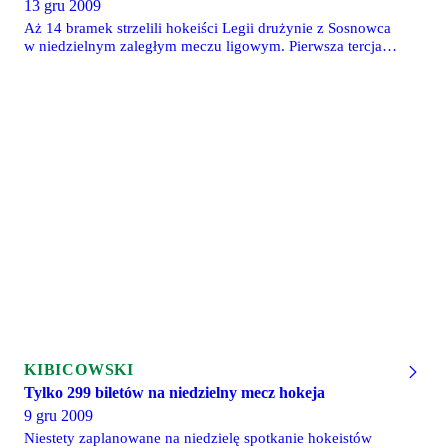
13 gru 2009
dla Legii zdobyli Marcin Pawłowski, Filip Komorski,
Mateusz Wardecki i Jarosław Grzesik. Za tydzień dwa
Aż 14 bramek strzelili hokeiści Legii drużynie z Sosnowca
ostatnie mecze grupy C - w Warszawie zagramy z MMKS-
w niedzielnym zaległym meczu ligowym. Pierwsza tercja
em Nowy Targ i rezerwami Cracovii. Nasza drużyna nadal
zakończyła się wynikiem 4-0, w drugiej części meczu
walczy o awans do ekstraklasy. Więcej informacji w dziale
gospodarze trafili aż 7 razy. Ostatnia tercja zakończyła się
Hokej.
wynikiem 3-1. Spotkanie obejrzał komplet 300 kibiców.
Wiecej informacji i zdjęcia znajdziecie w dziale Hokej.
KIBICOWSKI
Tylko 299 biletów na niedzielny mecz hokeja
9 gru 2009
Niestety zaplanowane na niedzielę spotkanie hokeistów