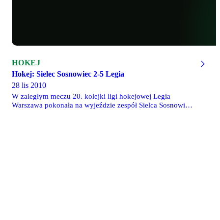
HOKEJ
Hokej: Sielec Sosnowiec 2-5 Legia
28 lis 2010
W zaległym meczu 20. kolejki ligi hokejowej Legia
Warszawa pokonała na wyjeździe zespół Sielca Sosnowiec
5-2. Do tej pory legioniści rozegrali 18 spotkań ligowych i
zajmują 8 pozycję w tabeli. Więcej informacji w dziale
Hokej.