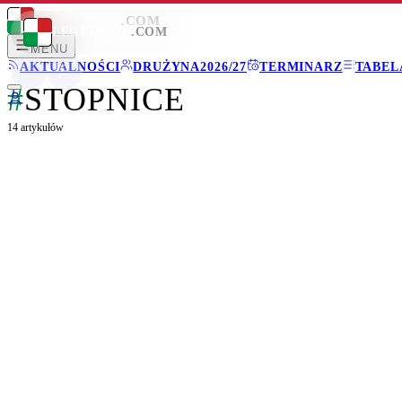
LEGIONISCI
.COM
LEGIONISCI
.COM
MENU
AKTUALNOŚCI
DRUŻYNA
2026/27
TERMINARZ
TABEL
#
STOPNICE
14
artykułów