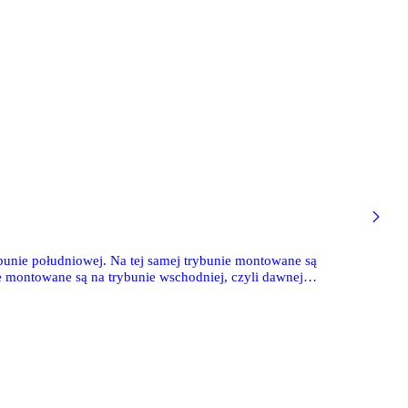
bunie południowej. Na tej samej trybunie montowane są
e montowane są na trybunie wschodniej, czyli dawnej
u trybuny. Tamtędy bowiem wiedzie droga dla niego