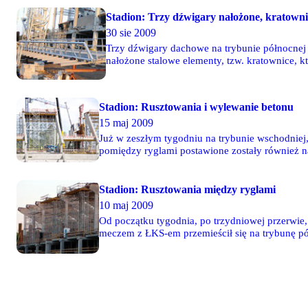
Stadion: Trzy dźwigary nałożone, kratown
30 sie 2009
Trzy dźwigary dachowe na trybunie północnej
nałożone stalowe elementy, tzw. kratownice, 
kilkunastometrowe wieże. Już niebawem monta
Stadion: Rusztowania i wylewanie betonu
15 maj 2009
Już w zeszłym tygodniu na trybunie wschodniej,
pomiędzy ryglami postawione zostały również n
drugiej stronie - od strony trybuny Krytej rów
Stadion: Rusztowania między ryglami
10 maj 2009
Od początku tygodnia, po trzydniowej przerwie,
meczem z ŁKS-em przemieścił się na trybunę pó
tygodniem przybyło również rygli dolnych na t
są rusztowania.