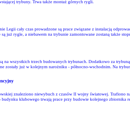
stającej trybuny. Trwa także montaż górnych rygli.
ie Legii cały czas prowadzone są prace związane z instalacją odprowa
są już rygle, a niebawem na trybunie zamontowane zostaną także sto
12 zdjęć Mishki
są na wszystkich trzech budowanych trybunach. Dodatkowo za trybuną 
 zostały już w kolejnym narożniku - północno-wschodnim. Na trybu
omka Janusa
encyjny
owskiej znaleziono niewybuch z czasów II wojny światowej. Trafiono n
do budynku klubowego trwają prace przy budowie kolejnego zbiornika 
i m.in. sprzedawano abonamenty. Fotoreportaż z budowy - 20 zdjęć J