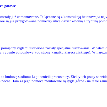
ice gotowe
 zostały już zamontowane. Te łączone są z konstrukcją betonową w na
które są już przygotowane pomiędzy ulicą Łazienkowską a trybuną pół
ż dźwigarów rozpocznie się na trybunie południowej - za pomocą naj
 pomiędzy ryglami ustawione zostały specjalne rusztowania. W ostatnic
a trybunie południowej (od strony kanałku Piaseczyńskiego). W naroż
nież prowadzone były prace zbrojeniowe, w wyniku których powstały kon
 na budowę stadionu Legii wrócili pracownicy. Efekty ich pracy są wid
łnocną. Tam za jego pomocą montowane są rygle górne - na razie zam
rybunie od strony ulicy Łazienkowskiej. Tymczasem na trybunie wschod