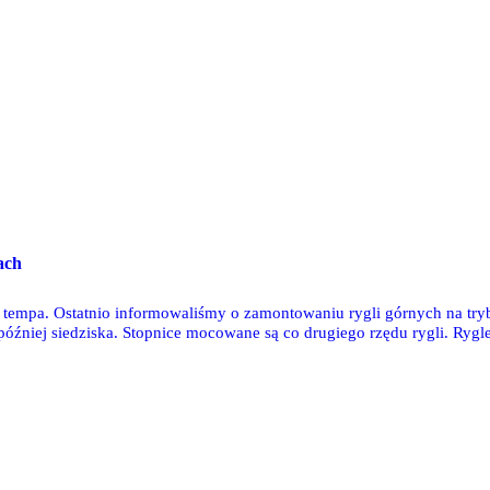
ach
 tempa. Ostatnio informowaliśmy o zamontowaniu rygli górnych na try
óźniej siedziska. Stopnice mocowane są co drugiego rzędu rygli. Rygl
bunie wschodniej rygle górne nakładane są przez dźwig ustawiony z tył
26 zdjęć Tomka Janusa