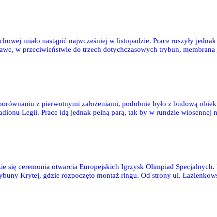
wej miało nastąpić najwcześniej w listopadzie. Prace ruszyły jednak
kawe, w przeciwieństwie do trzech dotychczasowych trybun, membrana j
ic, ale i dźwigarów. Fotoreportaż z budowy - 35 zdjęć
porównaniu z pierwotnymi założeniami, podobnie było z budową obiek
adionu Legii. Prace idą jednak pełną parą, tak by w rundzie wiosennej
 z budowy - 38 zdjęć Bodziacha
ie się ceremonia otwarcia Europejskich Igrzysk Olimpiad Specjalnych. 
rybuny Krytej, gdzie rozpoczęto montaż ringu. Od strony ul. Łazienkow