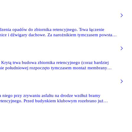
dzenia opadów do zbiornika retencyjnego. Trwa łączenie
pnice i dźwigary dachowe. Za narożnikiem tymczasem powstają
Krytą trwa budowa zbiornika retencyjnego (coraz bardziej
nie południowej rozpoczęto tymczasem montaż membrany
a niego przy zrywaniu asfaltu na drodze wzdłuż bramy
retencyjnego. Przed budynkiem klubowym rozebrano już
acka Wójcikowskiego