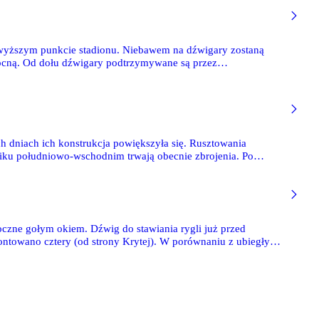
jwyższym punkcie stadionu. Niebawem na dźwigary zostaną
nocną. Od dołu dźwigary podtrzymywane są przez
większego dźwigu na budowie.
h dniach ich konstrukcja powiększyła się. Rusztowania
niku południowo-wschodnim trwają obecnie zbrojenia. Po
strukcje przyszłych ścian na poziomie 1.
oczne gołym okiem. Dźwig do stawiania rygli już przed
ontowano cztery (od strony Krytej). W porównaniu z ubiegłym
niej, czyli dawnej Żylecie, pomiędzy górnymi ryglami stawiane