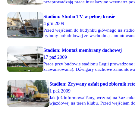
przeprowadzają prace instalacyjne wewnątrz pow
Stadion: Studio TV w pełnej krasie
4 gru 2009
Przed wejściem do budynku głównego na stadion
trybuny południowej ze wschodnią - montowane 
zbrojenia pod ściany. Fotoreportaż z budowy - 
Stadion: Montaż membrany dachowej
17 paź 2009
Prace przy budowie stadionu Legii prowadzone 
zaawansowana). Dźwigary dachowe zamontowane
dachowej. Fotoreportaż z budowy - 25 zdjęć T
Stadion: Zrywany asfalt pod zbiornik ret
1 paź 2009
Jak już informowaliśmy, wczoraj na Łazienk
wjazdowej na teren klubu. Przed wejściem 
konstrukcję namiotu, w którym w przeszłośc