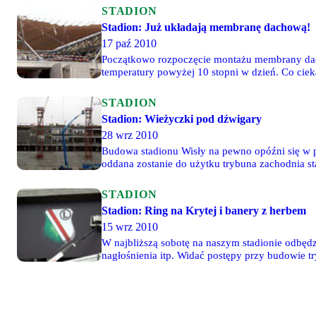
STADION
Stadion: Już układają membranę dachową!
17 paź 2010
Początkowo rozpoczęcie montażu membrany dacho
temperatury powyżej 10 stopni w dzień. Co cie
wszystkich kratown
STADION
Stadion: Wieżyczki pod dźwigary
28 wrz 2010
Budowa stadionu Wisły na pewno opóźni się w 
oddana zostanie do użytku trybuna zachodnia st
jednak zależeć będzie od pogody. Fotoreportaż
STADION
Stadion: Ring na Krytej i banery z herbem
15 wrz 2010
W najbliższą sobotę na naszym stadionie odbędz
nagłośnienia itp. Widać postępy przy budowie t
budowy - 55 zdjęć Bodziacha