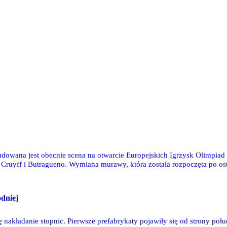
owana jest obecnie scena na otwarcie Europejskich Igrzysk Olimpiad S
nim meczu ligowym z Bełchatowem, została wstrzymana i
sk.
odniej
ę nakładanie stopnic. Pierwsze prefabrykaty pojawiły się od strony p