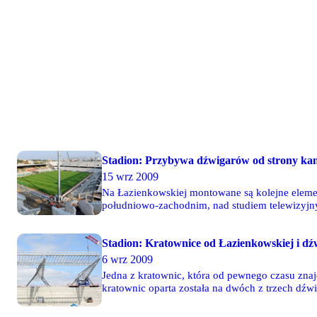
Stadion: Przybywa dźwigarów od strony ka
15 wrz 2009
Na Łazienkowskiej montowane są kolejne eleme
południowo-zachodnim, nad studiem telewizyjny
Stadion: Kratownice od Łazienkowskiej i d
6 wrz 2009
Jedna z kratownic, która od pewnego czasu zna
kratownic oparta została na dwóch z trzech dźw
następnie przytwierdzono do dźwigarów. Od doł