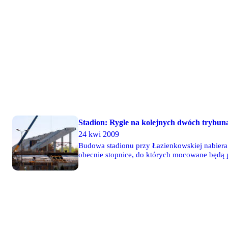
Stadion: Rygle na kolejnych dwóch trybun
24 kwi 2009
Budowa stadionu przy Łazienkowskiej nabiera
obecnie stopnice, do których mocowane będą p
"Żylecie". W przeciwieństwie do łuku, na try
przygotowana. Fotoreportaż z budowy - 