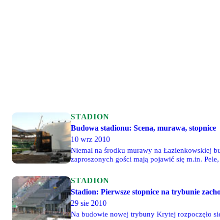
STADION
Budowa stadionu: Scena, murawa, stopnice
10 wrz 2010
Niemal na środku murawy na Łazienkowskiej bud
zaproszonych gości mają pojawić się m.in. Pele, Cruyff i Butragueno. Wymiana murawy, która została rozpoczęta po ostat
będzie dokończona po ceremonii otwarciu igrzy
STADION
Stadion: Pierwsze stopnice na trybunie zach
29 sie 2010
Na budowie nowej trybuny Krytej rozpoczęło si