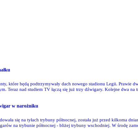
nałku
nty, które będą podtrzymywały dach nowego stadionu Legii. Prawie 
m. Teraz nad studiem TV łączą się już trzy dźwigary. Kolejne dwa na
źwigar w narożniku
jdowała się na tyłach trybuny północnej, została już przed kilkoma d
igarów na trybunie północnej - bliżej trybuny wschodniej. W środę zam
u obu dźwigarów nie podtrzymują już specjalne konstrukcje.