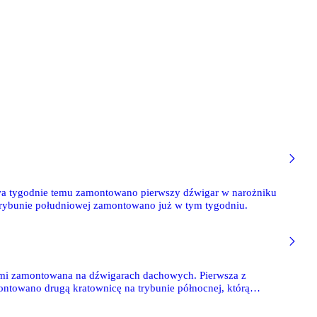
dwa tygodnie temu zamontowano pierwszy dźwigar w narożniku
 trybunie południowej zamontowano już w tym tygodniu.
niami zamontowana na dźwigarach dachowych. Pierwsza z
ontowano drugą kratownicę na trybunie północnej, którą