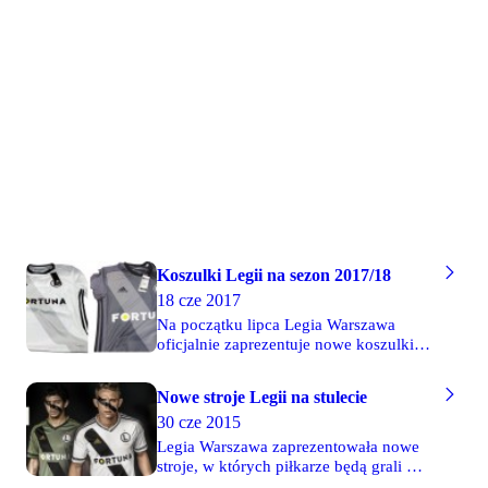
koszulka z jasnoszarym pasem oraz
białe spodenki, a drugi ciemnoszara
koszulka z jasnoszarym pasem oraz
szare spodenki. Za sprzęt tak jak
dotychczas odpowiada firma adidas.
Koszulki Legii na sezon 2017/18
18 cze 2017
Na początku lipca Legia Warszawa
oficjalnie zaprezentuje nowe koszulki,
w których piłkarze będą walczyli o
kolejne mistrzostwo Polski i awans do
Nowe stroje Legii na stulecie
Ligi Mistrzów. Po raz kolejny sprzęt
30 cze 2015
stołecznej drużynie dostarczy firma
adidas. Udało nam się zdobyć zdjęcia
Legia Warszawa zaprezentowała nowe
nowych koszulek!
stroje, w których piłkarze będą grali w
najbliższym jubileuszowym sezonie.