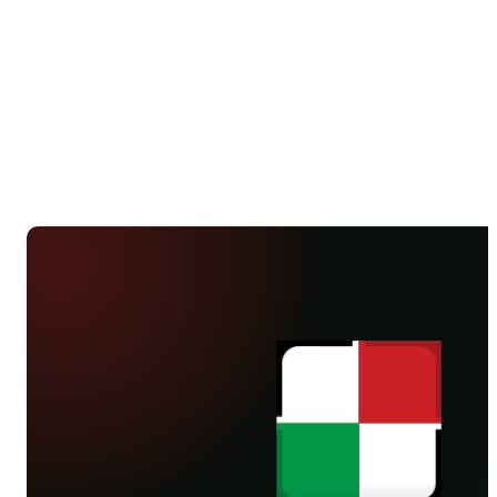
serdecznie podziękować piłkarskiej
Legii, na czele z Bogusławem
Leśnodorskim, Jakubem
Szumielewiczem, Agnieszką Mlącką
oraz Bartoszem Jabłońskim.