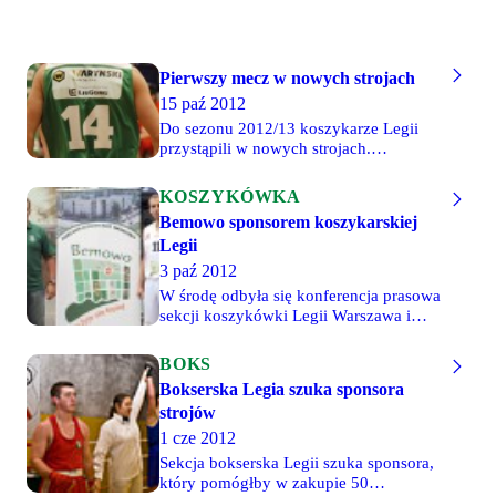
Pierwszy mecz w nowych strojach
15 paź 2012
Do sezonu 2012/13 koszykarze Legii
przystąpili w nowych strojach.
Poprzednie, które służyły legionistom
przez dwa lata, po wywalczeniu awansu
KOSZYKÓWKA
do II ligi, trafiły w ręce kibiców. Nie
Bemowo sponsorem koszykarskiej
mamy nic przeciwko, aby podobny los
Legii
spotkał nowe stroje, najlepiej już po tym
sezonie. Firma Stelman przygotowała
3 paź 2012
dla koszykarskiej Legii ma dwa
W środę odbyła się konferencja prasowa
komplety strojów meczowych - białe i
sekcji koszykówki Legii Warszawa i
zielone (koszulka + spodenki), bluzy i
Dzielnicy Bemowo. Podczas konferencji
spodnie rozgrzewkowe.
przedstawiono założenia współpracy
BOKS
pomiędzy sekcją i dzielnicą oraz między
Bokserska Legia szuka sponsora
sekcją i głównym sponsorem, Waryński
strojów
Trade, a także plany na rozpoczynający
się wkrótce sezon. Zaprezentowano
1 cze 2012
również stroje, w jakich będą
Sekcja bokserska Legii szuka sponsora,
występować zawodnicy.
który pomógłby w zakupie 50