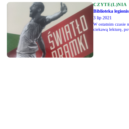
CZYTE(L)NIA
Biblioteka legioni
3 lip 2021
W ostatnim czasie n
ciekawą lekturę, po
się do tych cytatów.