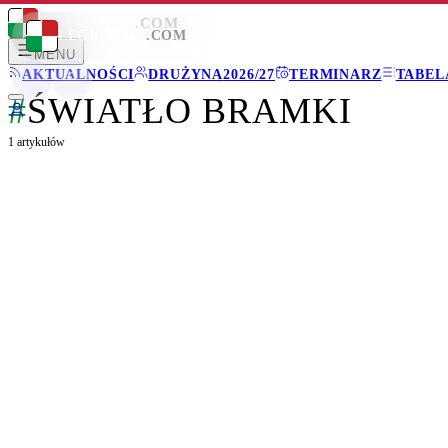
LEGIONISCI
.COM
LEGIONISCI
.COM
MENU
AKTUALNOŚCI
DRUŻYNA
2026/27
TERMINARZ
TABEL
#
ŚWIATŁO BRAMKI
1
artykułów