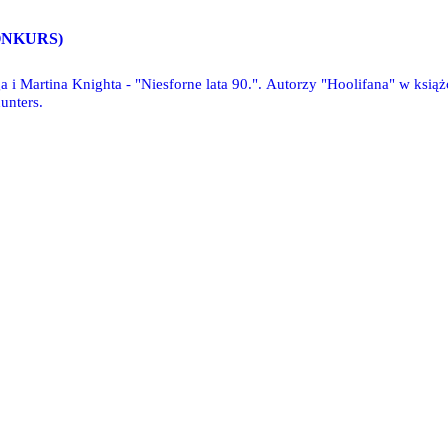
+KONKURS)
i Martina Knighta - "Niesforne lata 90.". Autorzy "Hoolifana" w książce
unters.