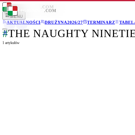
LEGIONISCI
.COM
LEGIONISCI
.COM
MENU
AKTUALNOŚCI
DRUŻYNA
2026/27
TERMINARZ
TABEL
#
THE NAUGHTY NINETI
1
artykułów