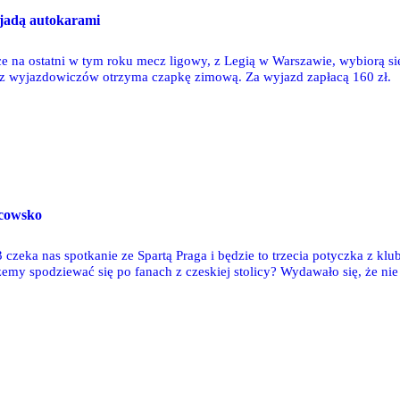
yjadą autokarami
ce na ostatni w tym roku mecz ligowy, z Legią w Warszawie, wybiorą s
 z wyjazdowiczów otrzyma czapkę zimową. Za wyjazd zapłacą 160 zł.
icowsko
 czeka nas spotkanie ze Spartą Praga i będzie to trzecia potyczka z k
my spodziewać się po fanach z czeskiej stolicy? Wydawało się, że nie ta
lko ze względu na nieco większą odległość dzielącą Pragę od Warszawy (
ibiców Sparty.