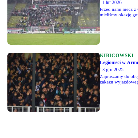
11 lut 2026
Przed nami mecz z 
mieliśmy okazję go
KIBICOWSKI
Legioniści w Arm
13 gru 2025
Zapraszamy do obe
zakazu wyjazdoweg