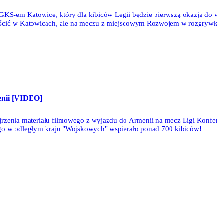
GKS-em Katowice, który dla kibiców Legii będzie pierwszą okazją do
ścić w Katowicach, ale na meczu z miejscowym Rozwojem w rozgrywka
enii [VIDEO]
jrzenia materiału filmowego z wyjazdu do Armenii na mecz Ligi Konf
o w odległym kraju "Wojskowych" wspierało ponad 700 kibiców!