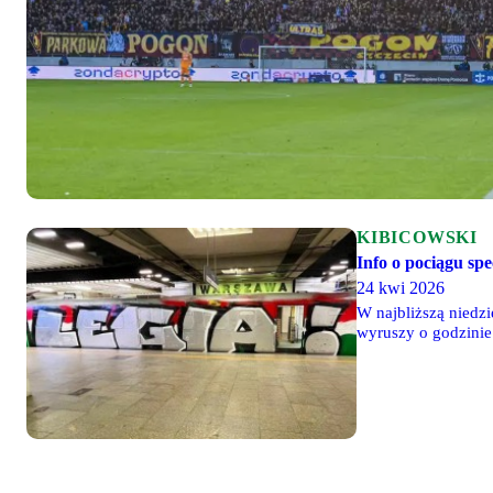
KIBICOWSKI
Info o pociągu sp
24 kwi 2026
W najbliższą niedzi
wyruszy o godzini