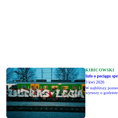
KIBICOWSKI
Info o pociągu sp
3 kwi 2026
W najbliższy ponied
wyruszy o godzini