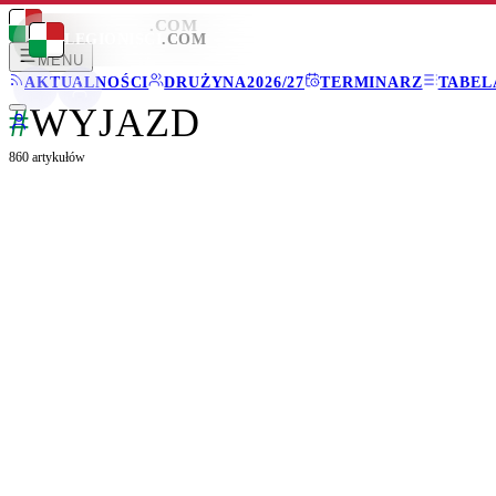
LEGIONISCI
.COM
LEGIONISCI
.COM
MENU
AKTUALNOŚCI
DRUŻYNA
2026/27
TERMINARZ
TABEL
#
WYJAZD
860
artykułów