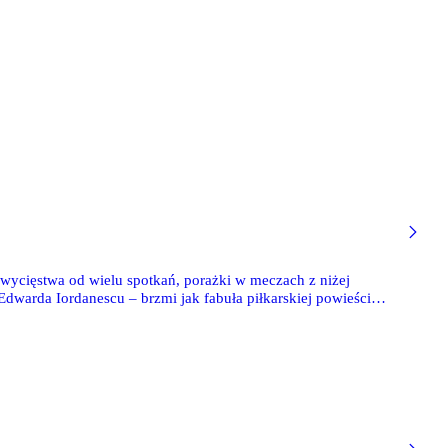
k zwycięstwa od wielu spotkań, porażki w meczach z niżej
Edwarda Iordanescu – brzmi jak fabuła piłkarskiej powieści
ię klub z Łazienkowskiej.