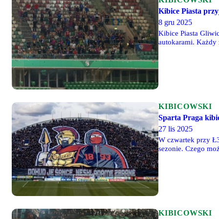
Kibice Piasta prz
8 gru 2025
Kibice Piasta Gliwi
autokarami. Każdy
KIBICOWSKI
Sparta Praga kib
27 lis 2025
W czwartek przy Ł3
sezonie. Czego może
Banika. I to nie ty
co najmniej 1500 k
KIBICOWSKI