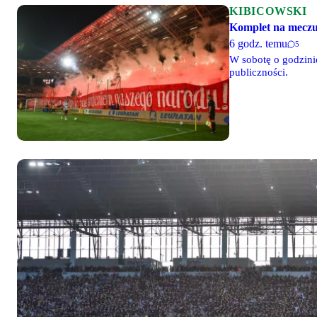
KIBICOWSKI
Komplet na meczu
6 godz. temu
5
W sobotę o godzini
publiczności.