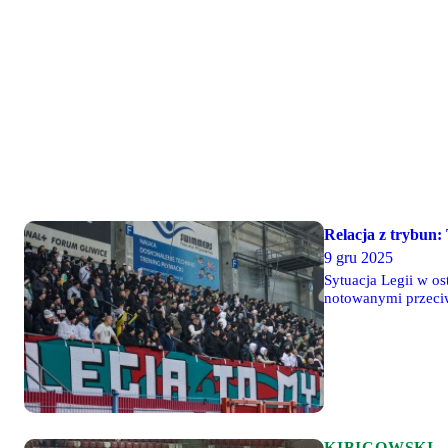
Relacja z trybun:
9 gru 2025
Sytuacja Legii w os
notowanymi przeciwn
science fiction? Ni
KIBICOWSKI