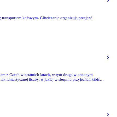
ię transportem kołowym. Gliwiczanie organizują przejazd
lubem z Czech w ostatnich latach, w tym druga w obecnym
k fantastycznej liczby, w jakiej w sierpniu przyjechali kibice
650 km), choć... czeskie media podają, że przy Ł3 pojawi się