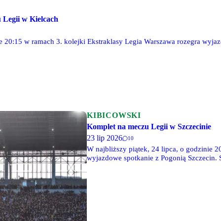
 Legii w Kielcach
e 20:15 w ramach 3. kolejki Ekstraklasy Legia Warszawa rozegra wyja
KIBICOWSKI
Komplet na meczu Legii w Szczecinie
23 lip 2026
10
W najbliższy piątek, 24 lipca, o godzinie 
wyjazdowe spotkanie z Pogonią Szczecin. 