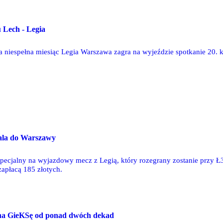
 Lech - Legia
za niespełna miesiąc Legia Warszawa zagra na wyjeździe spotkanie 20.
jala do Warszawy
specjalny na wyjazdowy mecz z Legią, który rozegrany zostanie przy Ł3
apłacą 185 złotych.
na GieKSę od ponad dwóch dekad