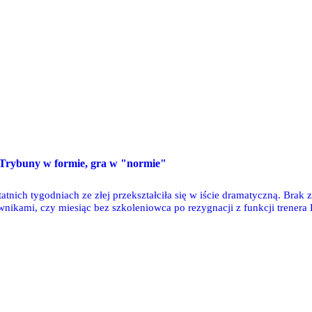
 Trybuny w formie, gra w "normie"
tatnich tygodniach ze złej przekształciła się w iście dramatyczną. Bra
ikami, czy miesiąc bez szkoleniowca po rezygnacji z funkcji trenera 
c bardziej mylnego – to niestety szara rzeczywistość, w jakiej znalazł s