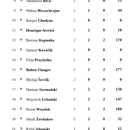
2
0
13
Arkadiusz
Reca
O
8
2
2
0
44
Wahan
Biczachczjan
P
9
2
0
0
0
Kacper
Chodyna
P
10
2
2
0
18
Henrique Arreiol
P
11
2
2
2
170
Bartosz
Kapustka
P
12
2
0
0
0
Samuel
Kováčik
P
13
2
0
0
0
Filip
Przybyłko
P
14
1
2
2
177
Ruben Vinagre
P
15
2
0
0
0
Michal
Ševčík
P
16
2
2
2
150
Damian
Szymański
P
17
2
2
2
147
Wojciech
Urbański
P
18
2
2
2
180
Paweł
Wszołek
P
19
2
2
0
32
Jakub
Żewłakow
P
20
2
1
0
22
Rafał
Adamski
N
21
1