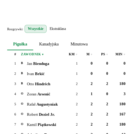
Wszystkie
Ekstraklasa
Rozgrywki:
Pigułka
Kanadyjska
Minutowa
#
ZAWODNIK
KM
M
PS
MIN
▼
▼
▼
▼
▼
0
0
0
Jan
Bienduga
B
1
1
0
0
0
Ivan
Brkić
B
2
1
2
2
180
Otto
Hindrich
B
3
2
1
0
3
Zoran
Arsenić
O
4
2
2
2
180
Rafał
Augustyniak
O
5
2
2
2
167
Robert
Deziel Jr.
O
6
2
2
2
180
Kamil
Piątkowski
O
7
2