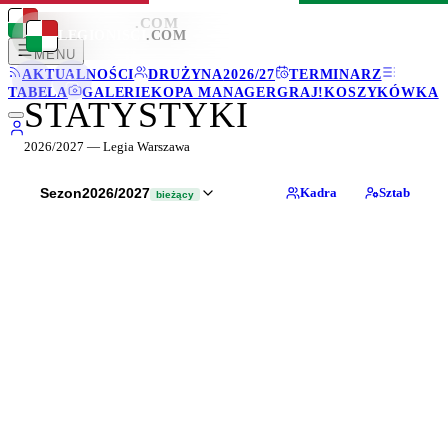
LEGIONISCI
.COM
LEGIONISCI
.COM
MENU
AKTUALNOŚCI
DRUŻYNA
2026/27
TERMINARZ
TABELA
GALERIE
KOPA MANAGER
GRAJ!
KOSZYKÓWKA
STATYSTYKI
2026/2027
—
Legia Warszawa
Sezon
2026/2027
Kadra
Sztab
bieżący