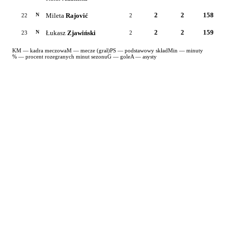
2
2
158
Mileta
Rajović
N
22
2
2
2
159
Łukasz
Zjawiński
N
23
2
KM — kadra meczowa
M — mecze (grał)
PS — podstawowy skład
Min — minuty
% — procent rozegranych minut sezonu
G — gole
A — asysty