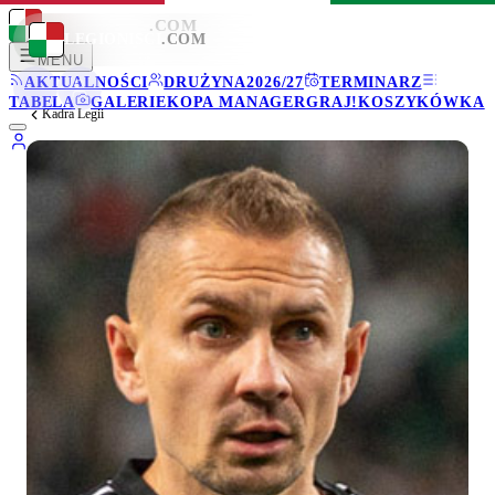
LEGIONISCI
.COM
LEGIONISCI
.COM
MENU
AKTUALNOŚCI
DRUŻYNA
2026/27
TERMINARZ
TABELA
GALERIE
KOPA MANAGER
GRAJ!
KOSZYKÓWKA
Kadra Legii