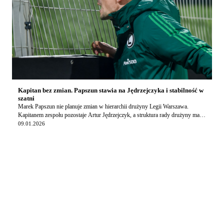
Kapitan bez zmian. Papszun stawia na Jędrzejczyka i stabilność w
szatni
Marek Papszun nie planuje zmian w hierarchii drużyny Legii Warszawa.
Kapitanem zespołu pozostaje Artur Jędrzejczyk, a struktura rady drużyny ma
funkcjonować w dotychczasowym ksz…
09.01.2026