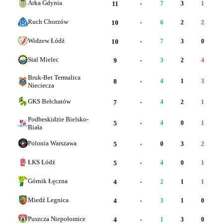
Arka Gdynia
11
·
7
3
1
Ruch Chorzów
10
·
6
2
2
Widzew Łódź
10
·
7
3
0
Stal Mielec
9
·
3
2
4
Bruk-Bet Termalica
8
·
4
1
3
Nieciecza
GKS Bełchatów
7
·
4
2
1
Podbeskidzie Bielsko-
5
·
4
0
1
Biała
Polonia Warszawa
5
·
0
3
2
ŁKS Łódź
5
·
4
0
1
Górnik Łęczna
4
·
2
1
1
Miedź Legnica
4
·
3
1
0
Puszcza Niepołomice
4
·
1
3
0