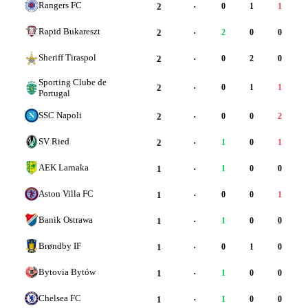
Rangers FC
2
·
0
1
1
Rapid Bukareszt
2
·
2
0
0
Sheriff Tiraspol
2
·
0
2
0
Sporting Clube de
2
·
0
1
1
Portugal
SSC Napoli
2
·
0
0
2
SV Ried
2
·
1
0
1
AEK Larnaka
1
·
1
0
0
Aston Villa FC
1
·
0
0
1
Banik Ostrawa
1
·
1
0
0
Brøndby IF
1
·
0
1
0
Bytovia Bytów
1
·
1
0
0
Chelsea FC
1
·
1
0
0