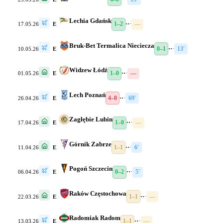
Lechia Gdańsk
1–2
·
·
·
—
17.05.26
E
Bruk-Bet Termalica Nieciecza
0–1
·
·
·
13′
10.05.26
E
Widzew Łódź
1–0
·
·
·
—
01.05.26
E
Lech Poznań
4–0
·
·
·
69′
26.04.26
E
Zagłębie Lubin
1–0
·
·
·
—
17.04.26
E
Górnik Zabrze
1–1
·
·
·
6′
11.04.26
E
Pogoń Szczecin
0–2
·
·
·
5′
06.04.26
E
Raków Częstochowa
1–1
·
·
·
—
22.03.26
E
Radomiak Radom
1–1
·
·
·
—
13.03.26
E