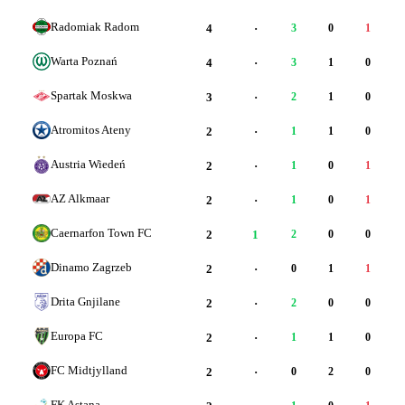
Radomiak Radom
4
·
3
0
1
Warta Poznań
4
·
3
1
0
Spartak Moskwa
3
·
2
1
0
Atromitos Ateny
2
·
1
1
0
Austria Wiedeń
2
·
1
0
1
AZ Alkmaar
2
·
1
0
1
Caernarfon Town FC
2
1
2
0
0
Dinamo Zagrzeb
2
·
0
1
1
Drita Gnjilane
2
·
2
0
0
Europa FC
2
·
1
1
0
FC Midtjylland
2
·
0
2
0
FK Astana