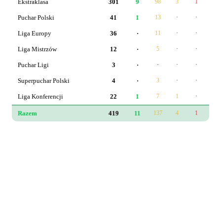
Ekstraklasa
301
9
98
3
1
167
Puchar Polski
41
1
13
·
·
31
Liga Europy
36
·
11
·
·
15
Liga Mistrzów
12
·
5
·
·
8
Puchar Ligi
3
·
·
·
·
0
Superpuchar Polski
4
·
3
·
·
0
Liga Konferencji
22
1
7
1
·
12
Razem
419
11
137
4
1
233