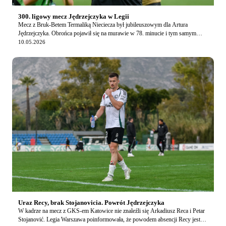
300. ligowy mecz Jędrzejczyka w Legii
Mecz z Bruk-Betem Termaliką Nieciecza był jubileuszowym dla Artura
Jędrzejczyka. Obrońca pojawił się na murawie w 78. minucie i tym samym
rozegrał 300. ligowe spotkanie w barwac…
10.05.2026
Uraz Recy, brak Stojanovicia. Powrót Jędrzejczyka
W kadrze na mecz z GKS-em Katowice nie znaleźli się Arkadiusz Reca i Petar
Stojanović. Legia Warszawa poinformowała, że powodem absencji Recy jest