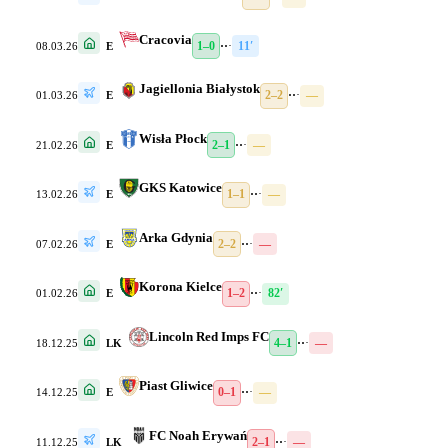
Cracovia
1–0
·
·
·
11′
08.03.26
E
Jagiellonia Białystok
2–2
·
·
·
—
01.03.26
E
Wisła Płock
2–1
·
·
·
—
21.02.26
E
GKS Katowice
1–1
·
·
·
—
13.02.26
E
Arka Gdynia
2–2
·
·
·
—
07.02.26
E
Korona Kielce
1–2
·
·
·
82′
01.02.26
E
Lincoln Red Imps FC
4–1
·
·
·
—
18.12.25
LK
Piast Gliwice
0–1
·
·
·
—
14.12.25
E
FC Noah Erywań
2–1
·
·
·
—
11.12.25
LK