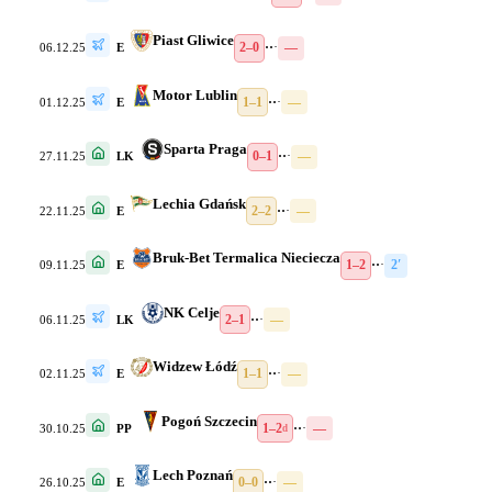
Piast Gliwice
2–0
·
·
·
—
06.12.25
E
Motor Lublin
1–1
·
·
·
—
01.12.25
E
Sparta Praga
0–1
·
·
·
—
27.11.25
LK
Lechia Gdańsk
2–2
·
·
·
—
22.11.25
E
Bruk-Bet Termalica Nieciecza
1–2
·
·
·
2′
09.11.25
E
NK Celje
2–1
·
·
·
—
06.11.25
LK
Widzew Łódź
1–1
·
·
·
—
02.11.25
E
Pogoń Szczecin
1–2
·
·
·
—
30.10.25
PP
d
Lech Poznań
0–0
·
·
·
—
26.10.25
E