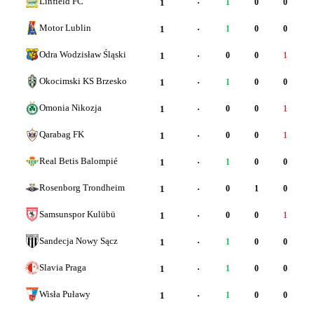
Linfield FC
1
·
1
0
0
Motor Lublin
1
·
1
0
0
Odra Wodzisław Śląski
1
·
0
0
1
Okocimski KS Brzesko
1
·
1
0
0
Omonia Nikozja
1
·
0
0
1
Qarabag FK
1
·
0
0
1
Real Betis Balompié
1
·
1
0
0
Rosenborg Trondheim
1
·
0
1
0
Samsunspor Kulübü
1
·
0
0
1
Sandecja Nowy Sącz
1
·
1
0
0
Slavia Praga
1
·
1
0
0
Wisła Puławy
1
·
1
0
0