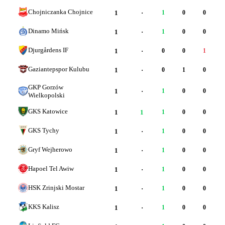
Chojniczanka Chojnice
1
·
1
0
0
Dinamo Mińsk
1
·
1
0
0
Djurgårdens IF
1
·
0
0
1
Gaziantepspor Kulubu
1
·
0
1
0
GKP Gorzów
1
·
1
0
0
Wielkopolski
GKS Katowice
1
1
1
0
0
GKS Tychy
1
·
1
0
0
Gryf Wejherowo
1
·
1
0
0
Hapoel Tel Awiw
1
·
1
0
0
HSK Zrinjski Mostar
1
·
1
0
0
KKS Kalisz
1
·
1
0
0