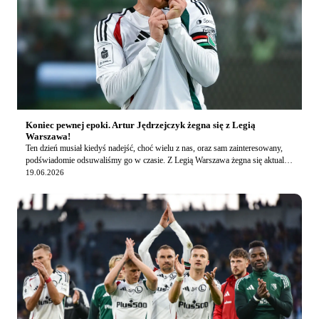
Koniec pewnej epoki. Artur Jędrzejczyk żegna się z Legią
Warszawa!
Ten dzień musiał kiedyś nadejść, choć wielu z nas, oraz sam zainteresowany,
podświadomie odsuwaliśmy go w czasie. Z Legią Warszawa żegna się aktualny
kapitan zespołu, Artur Jędr…
19.06.2026