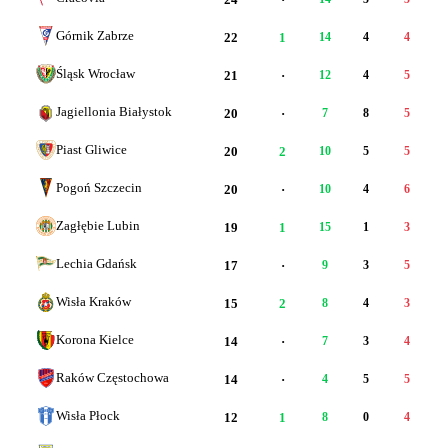
Górnik Zabrze
22
1
14
4
4
1
Śląsk Wrocław
21
·
12
4
5
Jagiellonia Białystok
20
·
7
8
5
Piast Gliwice
20
2
10
5
5
Pogoń Szczecin
20
·
10
4
6
Zagłębie Lubin
19
1
15
1
3
Lechia Gdańsk
17
·
9
3
5
Wisła Kraków
15
2
8
4
3
Korona Kielce
14
·
7
3
4
Raków Częstochowa
14
·
4
5
5
Wisła Płock
12
1
8
0
4