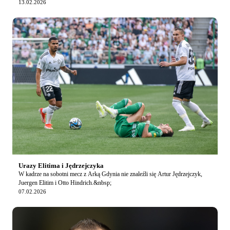
uraz. Powód nieobecności Stoja…
13.02.2026
Urazy Elitima i Jędrzejczyka
W kadrze na sobotni mecz z Arką Gdynia nie znaleźli się Artur Jędrzejczyk,
Juergen Elitim i Otto Hindrich.&nbsp;
07.02.2026