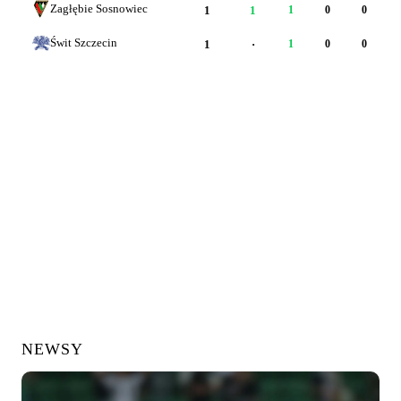
Zagłębie Sosnowiec
1
1
1
0
0
Świt Szczecin
1
·
1
0
0
NEWSY