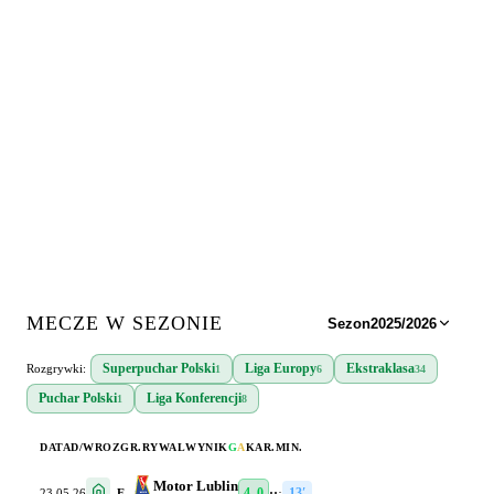
MECZE W SEZONIE
Sezon
2025/2026
Superpuchar Polski
Liga Europy
Ekstraklasa
Rozgrywki:
1
6
34
Puchar Polski
Liga Konferencji
1
8
DATA
D/W
ROZGR.
RYWAL
WYNIK
G
A
KAR.
MIN.
Motor Lublin
4–0
·
·
·
13′
23.05.26
E