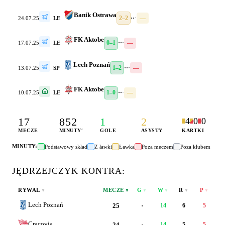
Banik Ostrawa
2–2
·
·
·
—
24.07.25
LE
FK Aktobe
0–1
·
·
·
—
17.07.25
LE
Lech Poznań
1–2
·
·
·
—
13.07.25
SP
FK Aktobe
1–0
·
·
·
—
10.07.25
LE
17
852
1
2
4
0
0
MECZE
MINUTY
′
GOLE
ASYSTY
KARTKI
MINUTY:
Podstawowy skład
Z ławki
Ławka
Poza meczem
Poza klubem
JĘDRZEJCZYK
KONTRA:
RYWAL
MECZE
G
W
R
P
▼
▼
▼
▼
▼
▼
Lech Poznań
25
·
14
6
5
1
Cracovia
24
·
14
5
5