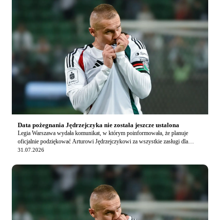
Data pożegnania Jędrzejczyka nie została jeszcze ustalona
Legia Warszawa wydała komunikat, w którym poinformowała, że planuje
oficjalnie podziękować Arturowi Jędrzejczykowi za wszystkie zasługi dla
klubu, ale nie została jeszcze ustalo…
31.07.2026