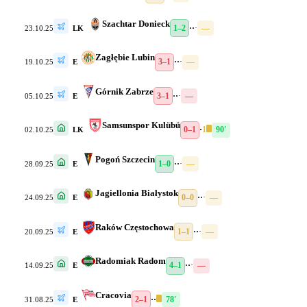
Szachtar Donieck
1–2
·
·
·
—
23.10.25
LK
Zagłębie Lubin
3–1
·
·
·
—
19.10.25
E
Górnik Zabrze
3–1
·
·
·
—
05.10.25
E
Samsunspor Kulübü
0–1
·
1
90′
02.10.25
LK
Pogoń Szczecin
1–0
·
·
·
—
28.09.25
E
Jagiellonia Białystok
0–0
·
·
·
—
24.09.25
E
Raków Częstochowa
1–1
·
·
·
—
20.09.25
E
Radomiak Radom
4–1
·
·
·
—
14.09.25
E
Cracovia
2–1
·
·
78′
31.08.25
E