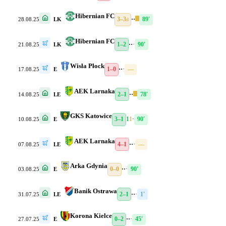
Hibernian FC
3–3
·
·
89′
28.08.25
LK
d
Hibernian FC
1–2
·
·
·
90′
21.08.25
LK
Wisła Płock
1–0
·
·
·
—
17.08.25
E
AEK Larnaka
2–1
·
·
78′
14.08.25
LE
GKS Katowice
3–1
1
1
·
90′
10.08.25
E
AEK Larnaka
4–1
·
·
·
—
07.08.25
LE
Arka Gdynia
0–0
·
·
·
90′
03.08.25
E
Banik Ostrawa
2–1
·
·
·
1′
31.07.25
LE
Korona Kielce
0–2
·
·
·
45′
27.07.25
E