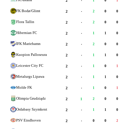
2
·
1
0
1
FK Bodø/Glimt
2
·
2
0
0
Flora Tallin
2
·
2
0
0
Hibernian FC
2
·
1
1
0
IFK Mariehamn
2
·
2
0
0
Kuopion Palloseura
2
·
1
1
0
Leicester City FC
2
·
1
0
1
Metalurgs Lipawa
2
·
1
1
0
Molde FK
2
·
1
0
1
Olimpia Grudziądz
2
1
2
0
0
Ordabasy Szymkent
2
·
1
1
0
PSV Eindhoven
2
·
0
0
2