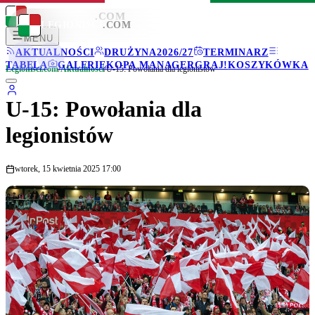
LEGIONISCI
.COM
LEGIONISCI
.COM
MENU
AKTUALNOŚCI
DRUŻYNA
2026/27
TERMINARZ
TABELA
GALERIE
KOPA MANAGER
GRAJ!
KOSZYKÓWKA
Legionisci.com
/
Aktualności
/
U-15: Powołania dla legionistów
U-15: Powołania dla
legionistów
wtorek, 15 kwietnia 2025 17:00