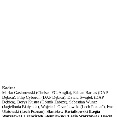
Kadra:
Marko Gasiorowski (Chelsea FC, Anglia), Fabian Barnaś (DAP
Dębica), Filip Cyboroń (DAP Dębica), Dawid Świątek (DAP
Dębica), Borys Kustra (Górnik Zabrze), Sebastian Wunsz
(Jagiellonia Białystok), Wojciech Orzechowski (Lech Poznań), Iwo
Ulatowski (Lech Poznań),
Stanisław Kwiatkowski (Legia
Warszawa), Franciszek Stępniewski (Legia Warszawa)
, Dawid