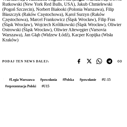
Rutkowski (New York Red Bulls, USA), Jakub Chmielewski
(Pogoń Szczecin), Norbert Białooki (Polonia Warszawa), Filip
Błaszczyk (Raków Częstochowa), Karol Surzyn (Raków
Częstochowa), Marcel Frankowicz (Śląsk Wrocław), Filip Fras
(Śląsk Wrocław), Wojciech Królikowski (Śląsk Wrocław), Oliwier
Ostrowski (Śląsk Wrocław), Oliwier Altewęgier (Varsovia
Warszawa), Jan Głąb (Widzew Łódź), Kacper Kopijka (Wisła
Kraków)
PODAJ TEN NEWS DALEJ:
#
Legia Warszawa
#
powołania
#
Polska
#
powołanie
#
U-15
#
reprezentacja Polski
#
U15