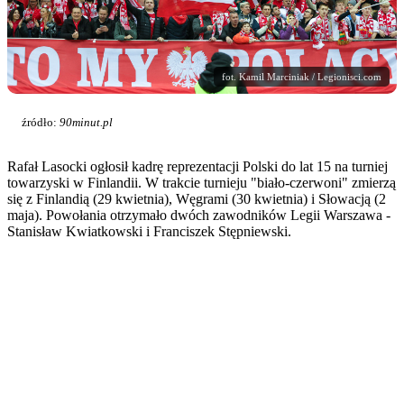
fot. Kamil Marciniak / Legionisci.com
źródło:
90minut.pl
Rafał Lasocki ogłosił kadrę reprezentacji Polski do lat 15 na turniej
towarzyski w Finlandii. W trakcie turnieju "biało-czerwoni" zmierzą
się z Finlandią (29 kwietnia), Węgrami (30 kwietnia) i Słowacją (2
maja). Powołania otrzymało dwóch zawodników Legii Warszawa -
Stanisław Kwiatkowski i Franciszek Stępniewski.