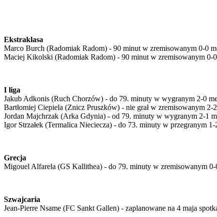
Ekstraklasa
Marco Burch (Radomiak Radom) - 90 minut w zremisowanym 0-0 me
Maciej Kikolski (Radomiak Radom) - 90 minut w zremisowanym 0-0
I liga
Jakub Adkonis (Ruch Chorzów) - do 79. minuty w wygranym 2-0 me
Bartłomiej Ciepiela (Znicz Pruszków) - nie grał w zremisowanym 2
Jordan Majchrzak (Arka Gdynia) - od 79. minuty w wygranym 2-1 m
Igor Strzałek (Termalica Nieciecza) - do 73. minuty w przegranym 1
Grecja
Migouel Alfarela (GS Kallithea) - do 79. minuty w zremisowanym 0
Szwajcaria
Jean-Pierre Nsame (FC Sankt Gallen) - zaplanowane na 4 maja spotka