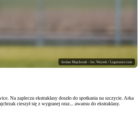
Jordan Majchrzak - fot. Woytek / Legionisci.com
ce. Na zapleczu ekstraklasy doszło do spotkania na szczycie. Arka
hrzak cieszył się z wygranej oraz... awansu do ekstraklasy.