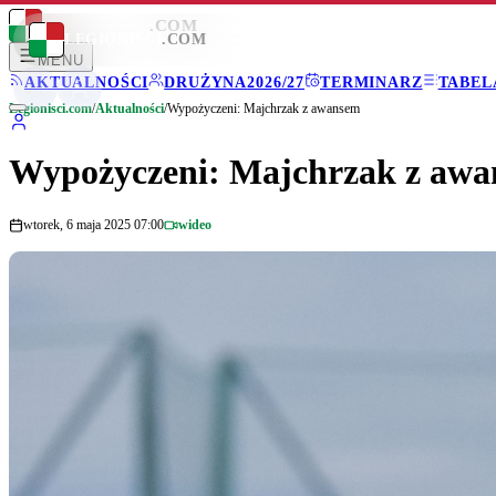
LEGIONISCI
.COM
LEGIONISCI
.COM
MENU
AKTUALNOŚCI
DRUŻYNA
2026/27
TERMINARZ
TABEL
Legionisci.com
/
Aktualności
/
Wypożyczeni: Majchrzak z awansem
Wypożyczeni: Majchrzak z aw
wtorek, 6 maja 2025 07:00
wideo