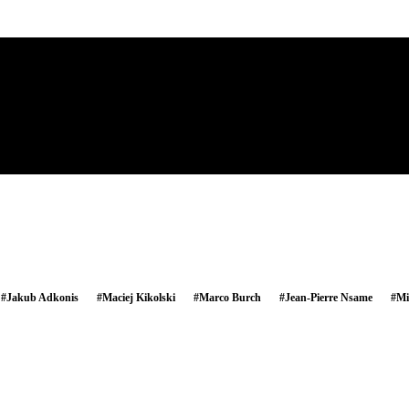
#
Jakub Adkonis
#
Maciej Kikolski
#
Marco Burch
#
Jean-Pierre Nsame
#
Mi