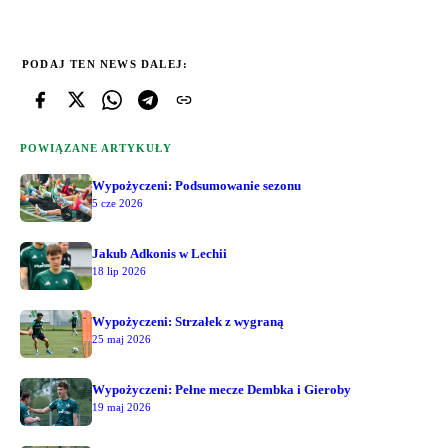
PODAJ TEN NEWS DALEJ:
POWIĄZANE ARTYKUŁY
Wypożyczeni: Podsumowanie sezonu
5 cze 2026
Jakub Adkonis w Lechii
18 lip 2026
Wypożyczeni: Strzałek z wygraną
25 maj 2026
Wypożyczeni: Pełne mecze Dembka i Gieroby
19 maj 2026