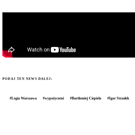
PODAJ TEN NEWS DALEJ:
#
Legia Warszawa
#
wypożyczeni
#
Bartłomiej Ciepiela
#
Igor Strzałek