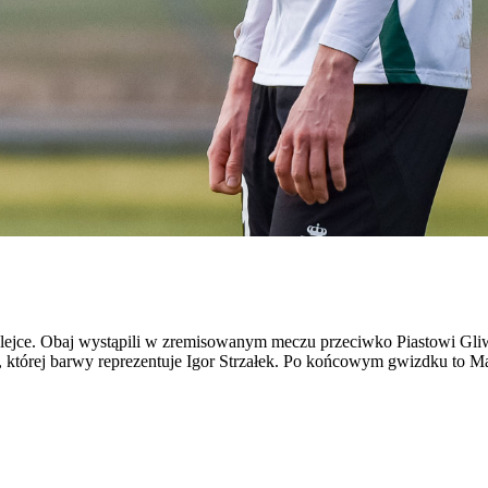
lejce. Obaj wystąpili w zremisowanym meczu przeciwko Piastowi Gliwi
której barwy reprezentuje Igor Strzałek. Po końcowym gwizdku to Majc