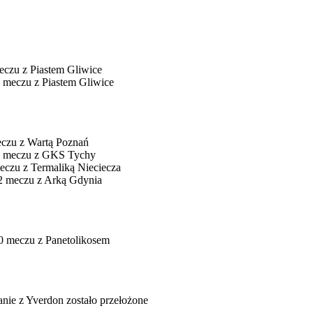
czu z Piastem Gliwice
 meczu z Piastem Gliwice
czu z Wartą Poznań
-2 meczu z GKS Tychy
eczu z Termaliką Nieciecza
-2 meczu z Arką Gdynia
-0 meczu z Panetolikosem
nie z Yverdon zostało przełożone