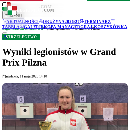
LEGIONISCI
.COM
LEGIONISCI
.COM
MENU
AKTUALNOŚCI
DRUŻYNA
2026/27
TERMINARZ
TABELA
GALERIE
KOPA MANAGER
GRAJ!
KOSZYKÓWKA
Legionisci.com
/
Aktualności
/
Wyniki legionistów w Grand Prix Pilzna
STRZELECTWO
Wyniki legionistów w Grand
Prix Pilzna
niedziela, 11 maja 2025 14:10