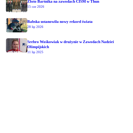
Złoto Bartnika na zawodach CISM w Thun
15 cze 2026
Babska ustanowiła nowy rekord świata
28 lip 2026
Srebro Wośkowiak w drużynie w Zawodach Nadziei
Olimpijskich
11 lip 2025