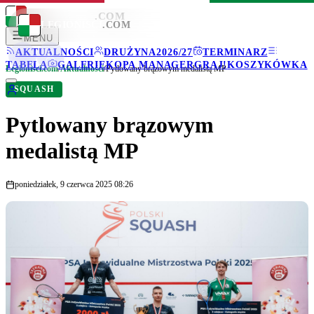
LEGIONISCI
.COM
LEGIONISCI
.COM
MENU
AKTUALNOŚCI
DRUŻYNA
2026/27
TERMINARZ
TABELA
GALERIE
KOPA MANAGER
GRAJ!
KOSZYKÓWKA
Legionisci.com
/
Aktualności
/
Pytlowany brązowym medalistą MP
SQUASH
Pytlowany brązowym
medalistą MP
poniedziałek, 9 czerwca 2025 08:26