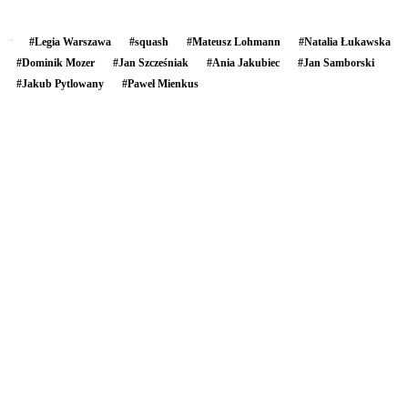
#
Legia Warszawa
#
squash
#
Mateusz Lohmann
#
Natalia Łukawska
#
Dominik Mozer
#
Jan Szcześniak
#
Ania Jakubiec
#
Jan Samborski
#
Jakub Pytlowany
#
Paweł Mienkus