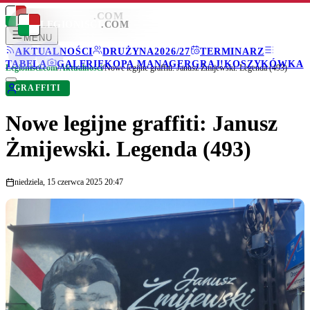
LEGIONISCI
.COM
LEGIONISCI
.COM
MENU
AKTUALNOŚCI
DRUŻYNA
2026/27
TERMINARZ
TABELA
GALERIE
KOPA MANAGER
GRAJ!
KOSZYKÓWKA
Legionisci.com
/
Aktualności
/
Nowe legijne graffiti: Janusz Żmijewski. Legenda (493)
GRAFFITI
Nowe legijne graffiti: Janusz
Żmijewski. Legenda (493)
niedziela, 15 czerwca 2025 20:47