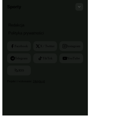
Sporty
Redakcja
Polityka prywatności
Facebook
X / Twitter
Instagram
Telegram
TikTok
YouTube
RSS
Projekt i wykonanie:
24style.pl