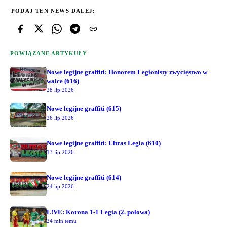
PODAJ TEN NEWS DALEJ:
POWIĄZANE ARTYKUŁY
Nowe legijne graffiti: Honorem Legionisty zwycięstwo w
walce (616)
28 lip 2026
Nowe legijne graffiti (615)
26 lip 2026
Nowe legijne graffiti: Ultras Legia (610)
13 lip 2026
Nowe legijne graffiti (614)
24 lip 2026
L!VE: Korona 1-1 Legia (2. połowa)
24 min temu