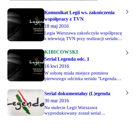
oddali hołd
legendzie
Komunikat Legii ws. zakończenia
naszego
współpracy z TVN
klubu,
18 maj 2016
Kazimierzowi
Deynie, w
Legia Warszawa zakończyła współpracę
33.
z telewizją TVN przy realizacji serialu
rocznicę
dokumentalnego "(L)legenda". W środę
Jego
stołeczny klub wydał oficjalny
KIBICOWSKI
śmierci. O
komunikat w tej sprawie, którego treść
Serial Legenda odc. 1
godzinie
prezentujemy poniżej:
19:16 fani
16 kwi 2016
naszego
W sobotę miała miejsce premiera
klubu
pierwszego odcinka serialu "Legenda",
przemaszerowali
realizowanego z okazji 100-lecia Legii.
pod
W pierwszym, trwającym 14 minut,
Serial dokumentalny (L)egenda
pomnik
odcinku zatytułowanym "Zaufanie"
"Kaki" przy
30 mar 2016
przedstawiony został m.in. kapitan
stadionie
naszej drużyny, Jakub Rzeźniczak.
Na stulecie Legii Warszawa
Legii,
Pierwszy odcinek można obejrzeć w
wyprodukowany został serial
wcześniej
portalu player.pl.
dokumentalny "(L)egenda". Ten
zatrzymując
autorski cykl, przygotowany przez
się również
player.pl we współpracy z Legią, będzie
przy
się składał z 30 odrębnych epizodów,
pamiątkowej